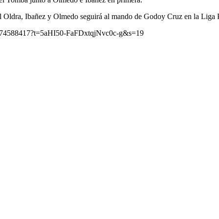
el Oldra, Ibañez y Olmedo seguirá al mando de Godoy Cruz en la Liga P
974588417?t=5aHI50-FaFDxtqjNvc0c-g&s=19