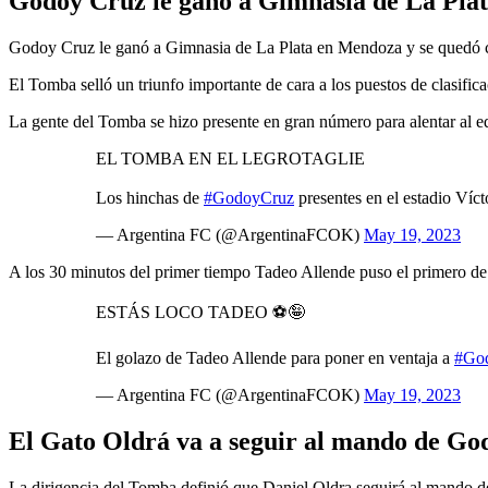
Godoy Cruz le ganó a Gimnasia de La Plat
Godoy Cruz le ganó a Gimnasia de La Plata en Mendoza y se quedó con
El Tomba selló un triunfo importante de cara a los puestos de clasific
La gente del Tomba se hizo presente en gran número para alentar al e
EL TOMBA EN EL LEGROTAGLIE
Los hinchas de
#GodoyCruz
presentes en el estadio Víct
— Argentina FC (@ArgentinaFCOK)
May 19, 2023
A los 30 minutos del primer tiempo Tadeo Allende puso el primero de 
ESTÁS LOCO TADEO ⚽️🤪
El golazo de Tadeo Allende para poner en ventaja a
#Go
— Argentina FC (@ArgentinaFCOK)
May 19, 2023
El Gato Oldrá va a seguir al mando de Go
La dirigencia del Tomba definió que Daniel Oldra seguirá al mando 