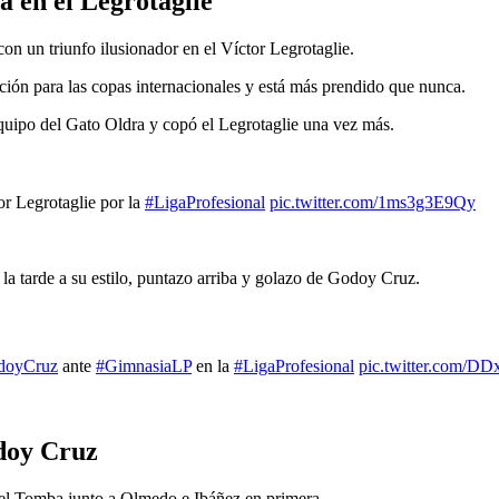
a en el Legrotaglie
 un triunfo ilusionador en el Víctor Legrotaglie.
ación para las copas internacionales y está más prendido que nunca.
quipo del Gato Oldra y copó el Legrotaglie una vez más.
or Legrotaglie por la
#LigaProfesional
pic.twitter.com/1ms3g3E9Qy
la tarde a su estilo, puntazo arriba y golazo de Godoy Cruz.
doyCruz
ante
#GimnasiaLP
en la
#LigaProfesional
pic.twitter.com/D
doy Cruz
del Tomba junto a Olmedo e Ibáñez en primera.