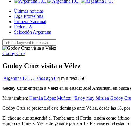
Últimas noticias
Liga Profesional
Primera Nacional
Federal A
Selección Argentina
Godoy Cruz
Godoy Cruz visita a Vélez
Argentina F.C.
,
3 años ago
0
4 min
read
350
Godoy Cruz
enfrenta a
Vélez
en el estadio José Amalfitani en busca 
Mira tambien:
Hernán López Muñoz: “Estoy muy feliz en Godoy Cr
Godoy Cruz se presentará este domingo ante Vélez, desde las 18, por la
El choque que sostendrá el Tomba ante el Fortín, tendrá como árbitr
equipo de Liniers. Viene de ganarle por 2 a 1 a Platense en el estadio 