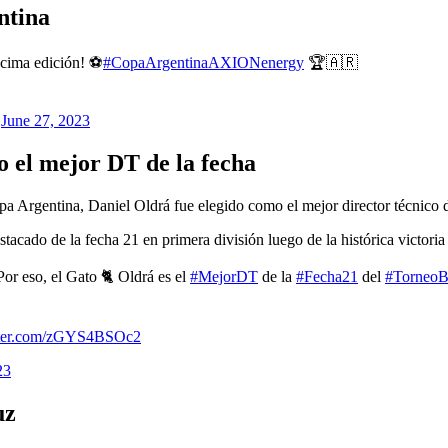
ntina
cima edición! ⚽️
#CopaArgentinaAXIONenergy
🏆🇦🇷
)
June 27, 2023
o el mejor DT de la fecha
Copa Argentina, Daniel Oldrá fue elegido como el mejor director técnico
stacado de la fecha 21 en primera división luego de la histórica victo
or eso, el Gato 🐈 Oldrá es el
#MejorDT
de la
#Fecha21
del
#TorneoB
itter.com/zGYS4BSOc2
23
uz