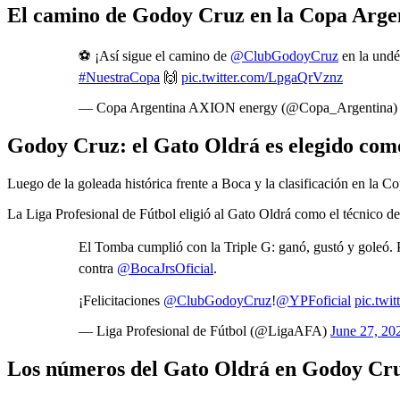
El camino de Godoy Cruz en la Copa Arge
⚽️ ¡Así sigue el camino de
@ClubGodoyCruz
en la undé
#NuestraCopa
🙌
pic.twitter.com/LpgaQrVznz
— Copa Argentina AXION energy (@Copa_Argentina
Godoy Cruz: el Gato Oldrá es elegido com
Luego de la goleada histórica frente a Boca y la clasificación en la 
La Liga Profesional de Fútbol eligió al Gato Oldrá como el técnico de
El Tomba cumplió con la Triple G: ganó, gustó y goleó. P
contra
@BocaJrsOficial
.
¡Felicitaciones
@ClubGodoyCruz
!
@YPFoficial
pic.tw
— Liga Profesional de Fútbol (@LigaAFA)
June 27, 20
Los números del Gato Oldrá en Godoy Cr