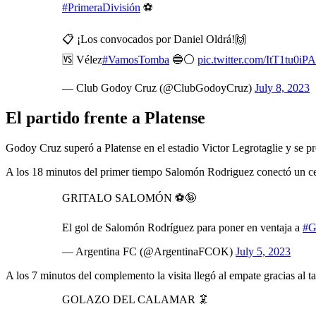
#PrimeraDivisión
⚽
📋 ¡Los convocados por Daniel Oldrá!🙌
🆚 Vélez
#VamosTomba
🔵⚪
pic.twitter.com/ItT1tu0iPA
— Club Godoy Cruz (@ClubGodoyCruz)
July 8, 2023
El partido frente a Platense
Godoy Cruz superó a Platense en el estadio Victor Legrotaglie y se pre
A los 18 minutos del primer tiempo Salomón Rodriguez conectó un cen
GRITALO SALOMÓN ⚽️🤪
El gol de Salomón Rodríguez para poner en ventaja a
#G
— Argentina FC (@ArgentinaFCOK)
July 5, 2023
A los 7 minutos del complemento la visita llegó al empate gracias al
GOLAZO DEL CALAMAR 🦑