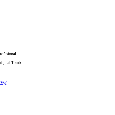
rofesional.
ntaja al Tomba.
kVyf