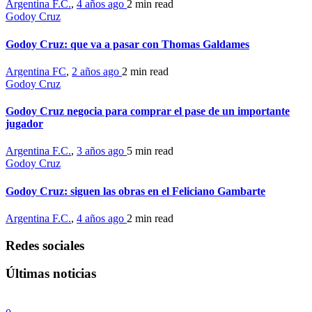
Argentina F.C.
,
4 años ago
2 min
read
Godoy Cruz
Godoy Cruz: que va a pasar con Thomas Galdames
Argentina FC
,
2 años ago
2 min
read
Godoy Cruz
Godoy Cruz negocia para comprar el pase de un importante
jugador
Argentina F.C.
,
3 años ago
5 min
read
Godoy Cruz
Godoy Cruz: siguen las obras en el Feliciano Gambarte
Argentina F.C.
,
4 años ago
2 min
read
Redes sociales
Últimas noticias