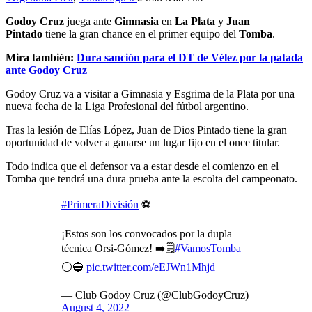
Godoy Cruz
juega ante
Gimnasia
en
La Plata
y
Juan
Pintado
tiene la gran chance en el primer equipo del
Tomba
.
Mira también:
Dura sanción para el DT de Vélez por la patada
ante Godoy Cruz
Godoy Cruz va a visitar a Gimnasia y Esgrima de la Plata por una
nueva fecha de la Liga Profesional del fútbol argentino.
Tras la lesión de Elías López, Juan de Dios Pintado tiene la gran
oportunidad de volver a ganarse un lugar fijo en el once titular.
Todo indica que el defensor va a estar desde el comienzo en el
Tomba que tendrá una dura prueba ante la escolta del campeonato.
#PrimeraDivisión
⚽
¡Estos son los convocados por la dupla
técnica Orsi-Gómez! ➡️🗒️
#VamosTomba
⚪🔵
pic.twitter.com/eEJWn1Mhjd
— Club Godoy Cruz (@ClubGodoyCruz)
August 4, 2022