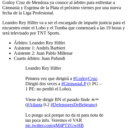
Godoy Cruz de Mendoza ya conoce al árbitro para enfrentar a
Gimnasia y Esgrima de la Plata el próximo viernes por una nueva
fecha de la Liga Profesional.
Leandro Rey Hilfer va a ser el encargado de impartir justicia para el
encuentro entre el Lobo y el Tomba que comenzará a las 19 horas y
será televisado por TNT Sports.
Árbitro: Leandro Rey Hilfer
Asistente 1: Andrés Barbieri
Asistente 2: Juan Pablo Millenar
Cuarto árbitro: Juan Pafundi
Leandro Rey Hilfer
Primera vez que dirigirá a
#GodoyCruz
.
Dirigió dos veces a
#GimnasiaLP
(1 PG –
1 PE: no perdió el Lobo).
Viene de dirigir BN el pasado finde ☠⚰
(
#Atlanta
0-2
#DefensoresDeBelgrano
)
Lo pongo acá porque no da ni para nota de
tan poca info. Veremos el VAR
pic.twitter.com/gM4PTZGwHB