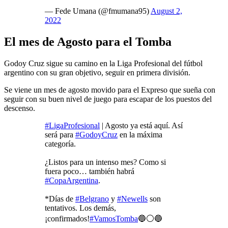
— Fede Umana (@fmumana95)
August 2,
2022
El mes de Agosto para el Tomba
Godoy Cruz sigue su camino en la Liga Profesional del fútbol
argentino con su gran objetivo, seguir en primera división.
Se viene un mes de agosto movido para el Expreso que sueña con
seguir con su buen nivel de juego para escapar de los puestos del
descenso.
#LigaProfesional
| Agosto ya está aquí. Así
será para
#GodoyCruz
en la máxima
categoría.
¿Listos para un intenso mes? Como si
fuera poco… también habrá
#CopaArgentina
.
*Días de
#Belgrano
y
#Newells
son
tentativos. Los demás,
¡confirmados!
#VamosTomba
🔵⚪🔵