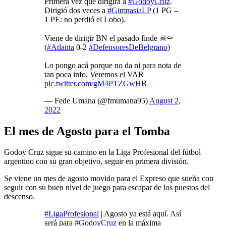
Primera vez que dirigirá a
#GodoyCruz
.
Dirigió dos veces a
#GimnasiaLP
(1 PG –
1 PE: no perdió el Lobo).
Viene de dirigir BN el pasado finde ☠⚰
(
#Atlanta
0-2
#DefensoresDeBelgrano
)
Lo pongo acá porque no da ni para nota de
tan poca info. Veremos el VAR
pic.twitter.com/gM4PTZGwHB
— Fede Umana (@fmumana95)
August 2,
2022
El mes de Agosto para el Tomba
Godoy Cruz sigue su camino en la Liga Profesional del fútbol
argentino con su gran objetivo, seguir en primera división.
Se viene un mes de agosto movido para el Expreso que sueña con
seguir con su buen nivel de juego para escapar de los puestos del
descenso.
#LigaProfesional
| Agosto ya está aquí. Así
será para
#GodoyCruz
en la máxima