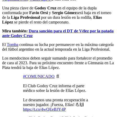
Una pieza clave de
Godoy Cruz
en el equipo de la dupla
conformada por
Favio Orsi
y
Sergio Gómez
será baja en el torneo
de la
Liga Profesional
por un dura lesión en la rodilla,
Elias
López
se pierde el resto del campeonato.
Mira también:
Dura sanción para el DT de Vélez por la patada
ante Godoy Cruz
El
Tomba
continua su lucha por permanecer en la máxima categoría
del fútbol argentino en la actual temporada en la Liga Profesional.
Los mendocinos deben seguir sumando para fortalecer el promedio
de cara al 2023. Para su próximo encuentro frente a Gimnasia en La
Plata tendrá la baja de Elias López.
#COMUNICADO
📄
El Club Godoy Cruz informa el parte
médico sobre la lesión de Elías López.
Le deseamos una pronta recuperación a
nuestro jugador. ¡Fuerza, Elías! 💪🙌
https://t.co/4wQEeBJY4P