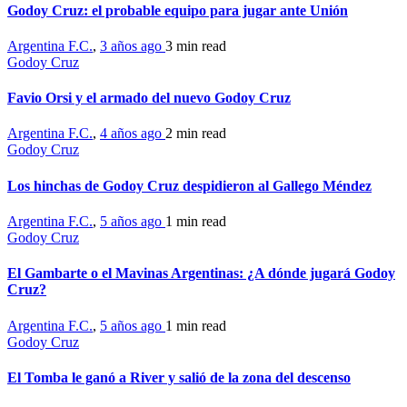
Godoy Cruz: el probable equipo para jugar ante Unión
Argentina F.C.
,
3 años ago
3 min
read
Godoy Cruz
Favio Orsi y el armado del nuevo Godoy Cruz
Argentina F.C.
,
4 años ago
2 min
read
Godoy Cruz
Los hinchas de Godoy Cruz despidieron al Gallego Méndez
Argentina F.C.
,
5 años ago
1 min
read
Godoy Cruz
El Gambarte o el Mavinas Argentinas: ¿A dónde jugará Godoy
Cruz?
Argentina F.C.
,
5 años ago
1 min
read
Godoy Cruz
El Tomba le ganó a River y salió de la zona del descenso