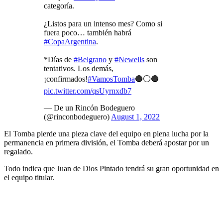
categoría.
¿Listos para un intenso mes? Como si
fuera poco… también habrá
#CopaArgentina
.
*Días de
#Belgrano
y
#Newells
son
tentativos. Los demás,
¡confirmados!
#VamosTomba
🔵⚪🔵
pic.twitter.com/qsUyrnxdb7
— De un Rincón Bodeguero
(@rinconbodeguero)
August 1, 2022
El Tomba pierde una pieza clave del equipo en plena lucha por la
permanencia en primera división, el Tomba deberá apostar por un
regalado.
Todo indica que Juan de Dios Pintado tendrá su gran oportunidad en
el equipo titular.