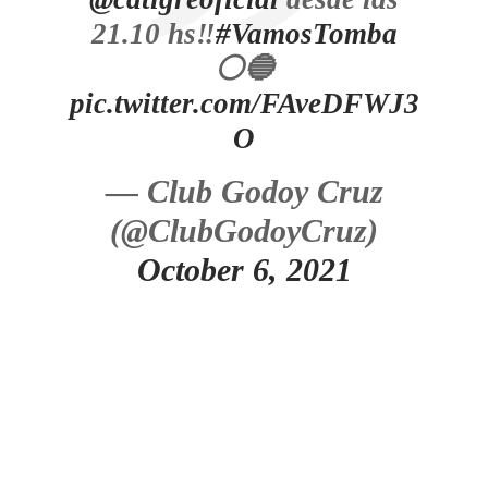
21.10 hs‼️
#VamosTomba
⚪🔵
pic.twitter.com/FAveDFWJ3
O
— Club Godoy Cruz
(@ClubGodoyCruz)
October 6, 2021