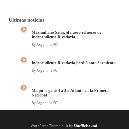
Últimas noticias
0
Maximiliano Salas, el nuevo refuerzo de
Independiente Rivadavia
By
Argentina FC
0
Independiente Rivadavia perdió ante Sarmiento
By
Argentina FC
0
Maipú le ganó 4 a 2 a Atlanta en la Primera
Nacional
By
Argentina FC
WordPress Theme built by
Shufflehound
.