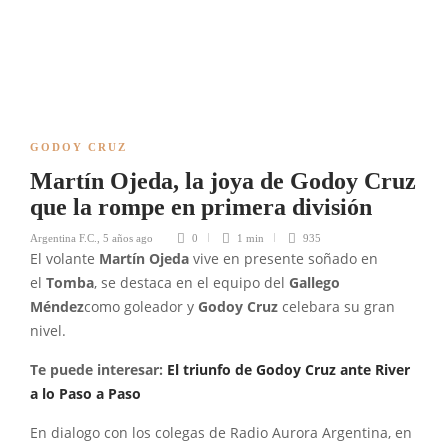
GODOY CRUZ
Martín Ojeda, la joya de Godoy Cruz
que la rompe en primera división
Argentina F.C.
,
5 años ago
0
1 min
935
El volante
Martín Ojeda
vive en presente soñado en
el
Tomba
, se destaca en el equipo del
Gallego
Méndez
como goleador y
Godoy Cruz
celebara su gran
nivel.
Te puede interesar:
El triunfo de Godoy Cruz ante River
a lo Paso a Paso
En dialogo con los colegas de Radio Aurora Argentina, en