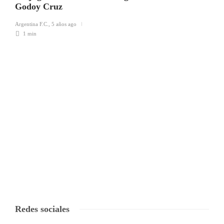
Godoy Cruz
Argentina F.C.
,
5 años ago
1 min
Redes sociales