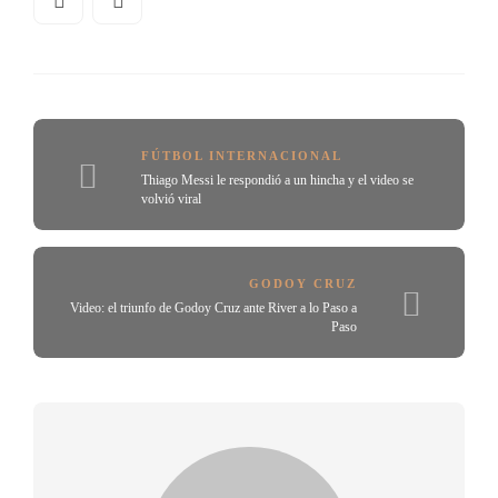
FÚTBOL INTERNACIONAL
Thiago Messi le respondió a un hincha y el video se
volvió viral
GODOY CRUZ
Video: el triunfo de Godoy Cruz ante River a lo Paso a
Paso