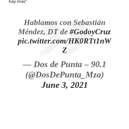
hay más”
Hablamos con Sebastián
Méndez, DT de
#GodoyCruz
pic.twitter.com/HK0RTt1nW
Z
— Dos de Punta – 90.1
(@DosDePunta_Mza)
June 3, 2021