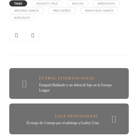
TAGS
#GODOY CRUZ
#GOLES
#MENDOZA
#MORRO GARCÍA
#RECUERDO
#SANTIAGO GARCÍA
#URUGUAY
FÚTBOL INTERNACIONAL
Ezequiel Bullaude y un debut de lujo en la Europa
League
LIGA PROFESIONAL
El enojo de Cornejo por el arbitraje a Godoy Cruz