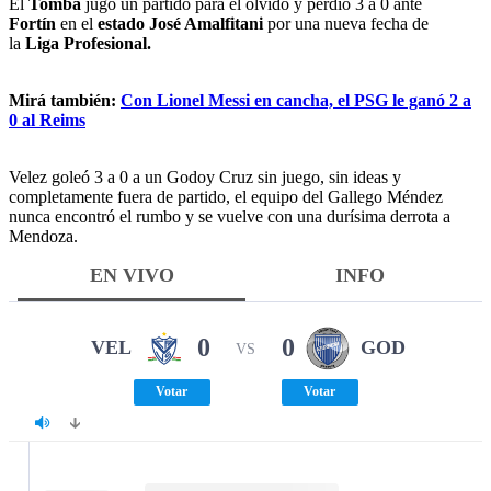
El
Tomba
jugó un partido para el olvido y perdió 3 a 0 ante
Fortín
en el
estado José Amalfitani
por una nueva fecha de
la
Liga Profesional.
Mirá también:
Con Lionel Messi en cancha, el PSG le ganó 2 a
0 al Reims
Velez goleó 3 a 0 a un Godoy Cruz sin juego, sin ideas y
completamente fuera de partido, el equipo del Gallego Méndez
nunca encontró el rumbo y se vuelve con una durísima derrota a
Mendoza.
EN VIVO
INFO
0
0
VEL
GOD
VS
Votar
Votar