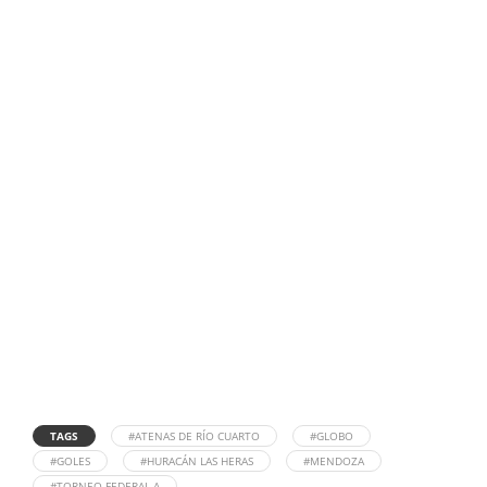
TAGS
#ATENAS DE RÍO CUARTO
#GLOBO
#GOLES
#HURACÁN LAS HERAS
#MENDOZA
#TORNEO FEDERAL A