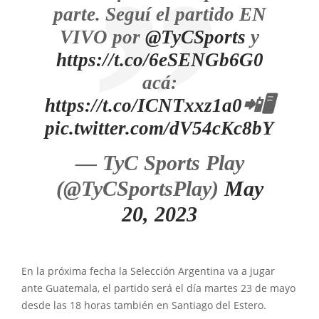
parte. Seguí el partido EN
VIVO por
@TyCSports
y
https://t.co/6eSENGb6G0
acá:
https://t.co/ICNTxxz1a0
📲🖥️
pic.twitter.com/dV54cKc8bY
— TyC Sports Play
(@TyCSportsPlay)
May
20, 2023
En la próxima fecha la Selección Argentina va a jugar
ante Guatemala, el partido será el día martes 23 de mayo
desde las 18 horas también en Santiago del Estero.