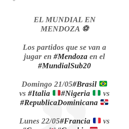
EL MUNDIAL EN
MENDOZA ⚽️
Los partidos que se van a
jugar en
#Mendoza
en el
#MundialSub20
Domingo 21/05
#Brasil
vs
#Italia
#Nigeria
vs
#RepublicaDominicana
Lunes 22/05
#Francia
vs