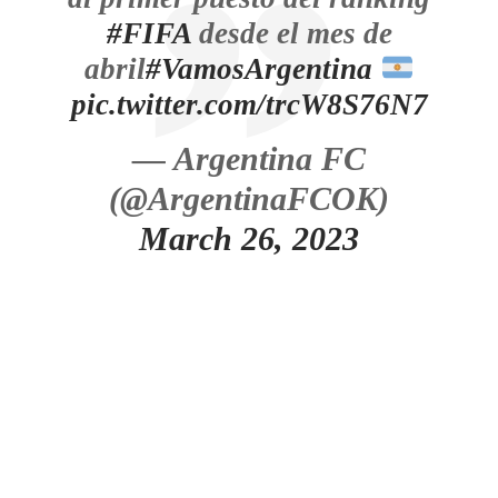
#FIFA
desde el mes de
abril
#VamosArgentina
pic.twitter.com/trcW8S76N7
— Argentina FC
(@ArgentinaFCOK)
March 26, 2023