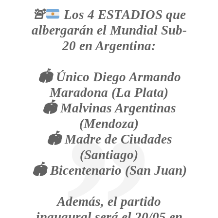
🚨
Los 4 ESTADIOS que
albergarán el Mundial Sub-
20 en Argentina:
🏟️ Único Diego Armando
Maradona (La Plata)
🏟️ Malvinas Argentinas
(Mendoza)
🏟️ Madre de Ciudades
(Santiago)
🏟️ Bicentenario (San Juan)
Además, el partido
inaugural será el 20/05 en