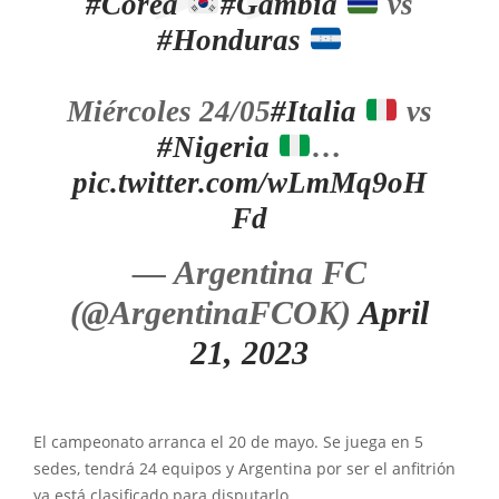
#Corea
#Gambia
vs
#Honduras
Miércoles 24/05
#Italia
vs
#Nigeria
…
pic.twitter.com/wLmMq9oH
Fd
— Argentina FC
(@ArgentinaFCOK)
April
21, 2023
El campeonato arranca el 20 de mayo. Se juega en 5
sedes, tendrá 24 equipos y Argentina por ser el anfitrión
ya está clasificado para disputarlo.