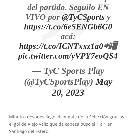
del partido. Seguilo EN
VIVO por
@TyCSports
y
https://t.co/6eSENGb6G0
acá:
https://t.co/ICNTxxz1a0
📲🖥️
pic.twitter.com/yVPY7eoQS4
— TyC Sports Play
(@TyCSportsPlay)
May
20, 2023
Minutos después llegó el empate de la Selección gracias
el gol de Alejo Veliz que de cabeza puso el 1 a 1 en
Santiago del Estero.