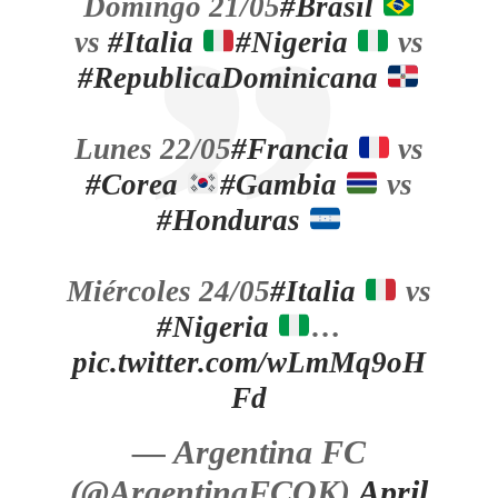
Domingo 21/05
#Brasil
vs
#Italia
#Nigeria
vs
#RepublicaDominicana
Lunes 22/05
#Francia
vs
#Corea
#Gambia
vs
#Honduras
Miércoles 24/05
#Italia
vs
#Nigeria
…
pic.twitter.com/wLmMq9oH
Fd
— Argentina FC
(@ArgentinaFCOK)
April