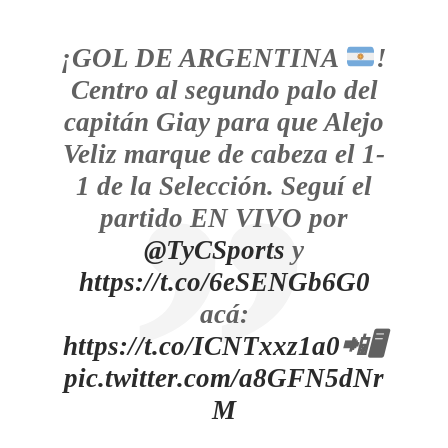
¡GOL DE ARGENTINA
!
Centro al segundo palo del
capitán Giay para que Alejo
Veliz marque de cabeza el 1-
1 de la Selección. Seguí el
partido EN VIVO por
@TyCSports
y
https://t.co/6eSENGb6G0
acá:
https://t.co/ICNTxxz1a0
📲🖥️
pic.twitter.com/a8GFN5dNr
M