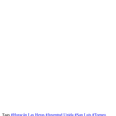
Tags
#Huracán Las Heras
#Juventud Unida
#San Luis
#Torneo