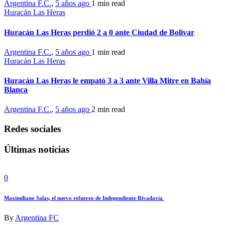
Argentina F.C.
,
5 años ago
1 min
read
Huracán Las Heras
Huracán Las Heras perdió 2 a 0 ante Ciudad de Bolivar
Argentina F.C.
,
5 años ago
1 min
read
Huracán Las Heras
Huracán Las Heras le empató 3 a 3 ante Villa Mitre en Bahía
Blanca
Argentina F.C.
,
5 años ago
2 min
read
Redes sociales
Últimas noticias
0
Maximiliano Salas, el nuevo refuerzo de Independiente Rivadavia
By
Argentina FC