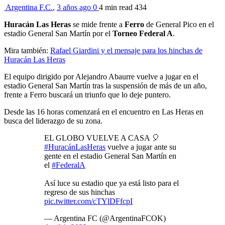
Argentina F.C.
,
3 años ago
0
4 min
read
434
Huracán Las Heras
se mide frente a
Ferro
de General Pico en el
estadio General San Martín por el
Torneo Federal A
.
Mira también:
Rafael Giardini y el mensaje para los hinchas de
Huracán Las Heras
El equipo dirigido por Alejandro Abaurre vuelve a jugar en el
estadio General San Martín tras la suspensión de más de un año,
frente a Ferro buscará un triunfo que lo deje puntero.
Desde las 16 horas comenzará en el encuentro en Las Heras en
busca del liderazgo de su zona.
EL GLOBO VUELVE A CASA 🎈
#HuracánLasHeras
vuelve a jugar ante su
gente en el estadio General San Martín en
el
#FederalA
Así luce su estadio que ya está listo para el
regreso de sus hinchas
pic.twitter.com/cTYlDFfcpI
— Argentina FC (@ArgentinaFCOK)