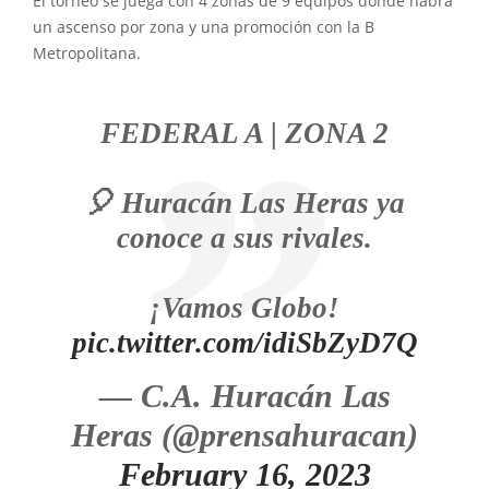
El torneo se juega con 4 zonas de 9 equipos donde habrá
un ascenso por zona y una promoción con la B
Metropolitana.
FEDERAL A | ZONA 2
🎈 Huracán Las Heras ya
conoce a sus rivales.
¡Vamos Globo!
pic.twitter.com/idiSbZyD7Q
— C.A. Huracán Las
Heras (@prensahuracan)
February 16, 2023