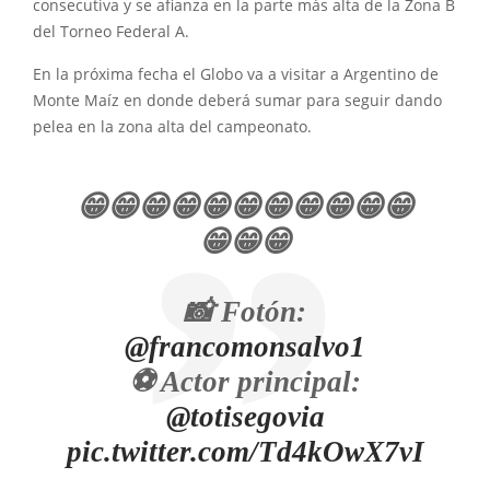
consecutiva y se afianza en la parte más alta de la Zona B
del Torneo Federal A.
En la próxima fecha el Globo va a visitar a Argentino de
Monte Maíz en donde deberá sumar para seguir dando
pelea en la zona alta del campeonato.
😁😁😁😁😁😁😁😁😁😁😁
😁😁😁
📸 Fotón:
@francomonsalvo1
⚽️ Actor principal:
@totisegovia
pic.twitter.com/Td4kOwX7vI