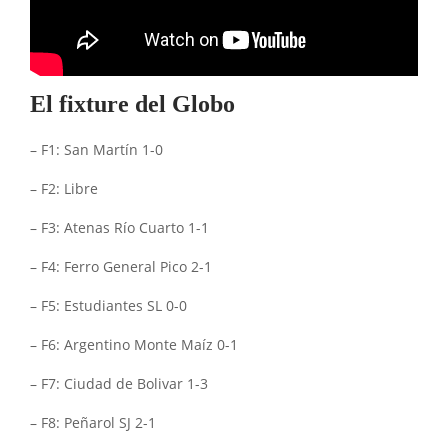
El fixture del Globo
– F1: San Martín 1-0
– F2: Libre
– F3: Atenas Río Cuarto 1-1
– F4: Ferro General Pico 2-1
– F5: Estudiantes SL 0-0
– F6: Argentino Monte Maíz 0-1
– F7: Ciudad de Bolivar 1-3
– F8: Peñarol SJ 2-1