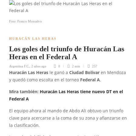
Foto: Franco Monsalvo
HURACÁN LAS HERAS
Los goles del triunfo de Huracán Las
Heras en el Federal A
Argentina F.C.
,
2 años ago
0
2 min
257
Huracán Las Heras
le ganó a
Ciudad Bolívar
en Mendoza
y quedó como escolta en el torneo
Federal A
.
Mira también:
Huracán Las Heras tiene nuevo DT en el
Federal A
El equipo ahora al mando de Abdo Ali obtuvo un triunfo
clave para acercarse a la coma de su zona y afianzarse en
la clasificación.