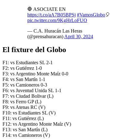
🛑 ASOCIATE EN
https://t.co/aA7B05BPSj
#VamosGlobo
🎈
pic.twitter.com/9KgHrLoFUO
— C.A. Huracán Las Heras
(@prensahuracan)
April 30, 2024
El fixture del Globo
F1: vs Estudiantes SL 2-1
F2: vs Gutiérrez 1-0
F3: vs Argentino Monte Maíz 0-0
F4: vs San Martín 1-1
F5: vs Camioneros 0-3
F6: vs Juventud Unida SL 1-1
F7: vs Ciudad Bolivar (L)
F8: vs Ferro GP (L)
F9: vs Atenas RC (V)
F10: vs Estudiantes SL (V)
F11: vs Gutiérrez (L)
F12: vs Argentino Monte Maíz (V)
F13: vs San Martín (L)
F14: vs Camioneros (V)