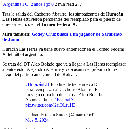
Argentina FC
,
2 años ago
0
2 min
read
277
Tras la salida del Cachorro Abaurre, los simpatizantes de
Huracán
Las Heras
estuvieron pendientes del reemplazo para el puesto de
director técnico en el
Torneo Federal A
.
Mira también:
Godoy Cruz busca a un jugador de Sarmiento
de Junín
Huracán Las Heras ya tiene nuevo entrenador en el Torneo Federal
A del fútbol argentino.
Se trata del DT Aldo Bolado que va a llegar a Las Heras reemplazar
al entrenador Alejandro Abaurre y va a asumir el próximo lunes
luego del partido ante Ciudad de Bolivar.
#HuracánLH
Finalmente tiene nuevo DT
para reemplazar al Cachorro Abaurre. Es
un viejo conocido de la casa, Aldo Bolado.
Asume el lunes
#FederalA
pic.twitter.com/l2siQLruH3
— Juan Esteban Suraci (@juansuraci)
May 5, 2024