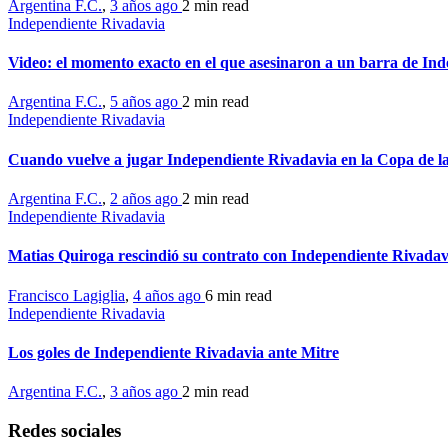
Argentina F.C.
,
3 años ago
2 min
read
Independiente Rivadavia
Video: el momento exacto en el que asesinaron a un barra de In
Argentina F.C.
,
5 años ago
2 min
read
Independiente Rivadavia
Cuando vuelve a jugar Independiente Rivadavia en la Copa de l
Argentina F.C.
,
2 años ago
2 min
read
Independiente Rivadavia
Matias Quiroga rescindió su contrato con Independiente Rivadav
Francisco Lagiglia
,
4 años ago
6 min
read
Independiente Rivadavia
Los goles de Independiente Rivadavia ante Mitre
Argentina F.C.
,
3 años ago
2 min
read
Redes sociales