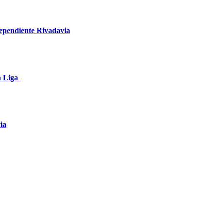
dependiente Rivadavia
a Liga
ia