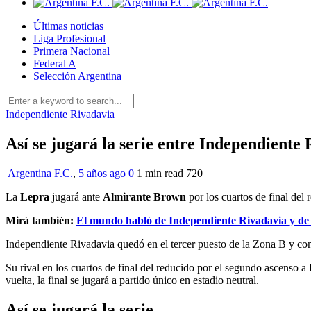
Últimas noticias
Liga Profesional
Primera Nacional
Federal A
Selección Argentina
Independiente Rivadavia
Así se jugará la serie entre Independient
Argentina F.C.
,
5 años ago
0
1 min
read
720
La
Lepra
jugará ante
Almirante Brown
por los cuartos de final del
Mirá también:
El mundo habló de Independiente Rivadavia y de la
Independiente Rivadavia quedó en el tercer puesto de la Zona B y conf
Su rival en los cuartos de final del reducido por el segundo ascenso a
vuelta, la final se jugará a partido único en estadio neutral.
Así se jugará la serie