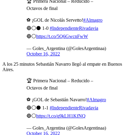
🏆 Primera Nacional – Reducido –
Octavos de final
⚽ ¡GOL de Nicolás Servetto!
#Almagro
🔵⚪⚫ 1-0
#IndependienteRivadavia
🔵⚪
https://t.co/5Q6GwcnFwW
— Goles_Argentina (@GolesArgentinaa)
October 16, 2022
A los 25 minutos Sebastián Navarro llegó al empate en Buenos
Aires.
🏆 Primera Nacional – Reducido –
Octavos de final
⚽ ¡GOL de Sebastián Navarro!
#Almagro
🔵⚪⚫ 1-1
#IndependienteRivadavia
🔵⚪
https://t.co/q9kLH1KfNQ
— Goles_Argentina (@GolesArgentinaa)
October 16, 2022