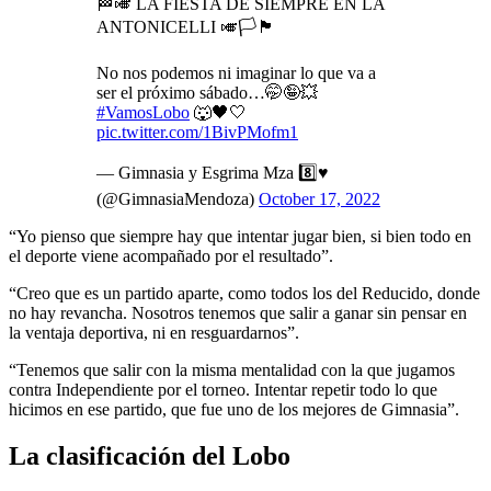
🏁🎺 LA FIESTA DE SIEMPRE EN LA
ANTONICELLI 🎺🏳️🏴
No nos podemos ni imaginar lo que va a
ser el próximo sábado…🤭🤪💥
#VamosLobo
🐺🖤🤍
pic.twitter.com/1BivPMofm1
— Gimnasia y Esgrima Mza 8️⃣♥️
(@GimnasiaMendoza)
October 17, 2022
“Yo pienso que siempre hay que intentar jugar bien, si bien todo en
el deporte viene acompañado por el resultado”.
“Creo que es un partido aparte, como todos los del Reducido, donde
no hay revancha. Nosotros tenemos que salir a ganar sin pensar en
la ventaja deportiva, ni en resguardarnos”.
“Tenemos que salir con la misma mentalidad con la que jugamos
contra Independiente por el torneo. Intentar repetir todo lo que
hicimos en ese partido, que fue uno de los mejores de Gimnasia”.
La clasificación del Lobo