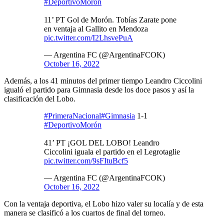
#DeportivoMorón
11’ PT Gol de Morón. Tobías Zarate pone
en ventaja al Gallito en Mendoza
pic.twitter.com/I2LhsvePuA
— Argentina FC (@ArgentinaFCOK)
October 16, 2022
Además, a los 41 minutos del primer tiempo Leandro Ciccolini
igualó el partido para Gimnasia desde los doce pasos y así la
clasificación del Lobo.
#PrimeraNacional
#Gimnasia
1-1
#DeportivoMorón
41’ PT ¡GOL DEL LOBO! Leandro
Ciccolini iguala el partido en el Legrotaglie
pic.twitter.com/9sFItuBcf5
— Argentina FC (@ArgentinaFCOK)
October 16, 2022
Con la ventaja deportiva, el Lobo hizo valer su localía y de esta
manera se clasificó a los cuartos de final del torneo.