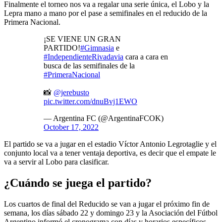
Finalmente el torneo nos va a regalar una serie única, el Lobo y la
Lepra mano a mano por el pase a semifinales en el reducido de la
Primera Nacional.
¡SE VIENE UN GRAN
PARTIDO!
#Gimnasia
e
#IndependienteRivadavia
cara a cara en
busca de las semifinales de la
#PrimeraNacional
📸
@jerebusto
pic.twitter.com/dnuBvj1EWO
— Argentina FC (@ArgentinaFCOK)
October 17, 2022
El partido se va a jugar en el estadio Víctor Antonio Legrotaglie y el
conjunto local va a tener ventaja deportiva, es decir que el empate le
va a servir al Lobo para clasificar.
¿Cuándo se juega el partido?
Los cuartos de final del Reducido se van a jugar el próximo fin de
semana, los días sábado 22 y domingo 23 y la Asociación del Fútbol
Argentino informó el cronograma con días y horarios específicos