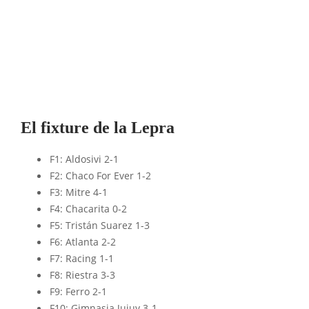
El fixture de la Lepra
F1: Aldosivi 2-1
F2: Chaco For Ever 1-2
F3: Mitre 4-1
F4: Chacarita 0-2
F5: Tristán Suarez 1-3
F6: Atlanta 2-2
F7: Racing 1-1
F8: Riestra 3-3
F9: Ferro 2-1
F10: Gimnasia Jujuy 3-1