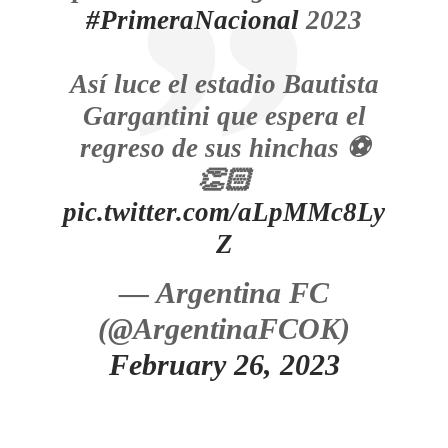
#PrimeraNacional
2023
Así luce el estadio Bautista
Gargantini que espera el
regreso de sus hinchas ⚽️
👏🏻
pic.twitter.com/aLpMMc8Ly
Z
— Argentina FC
(@ArgentinaFCOK)
February 26, 2023