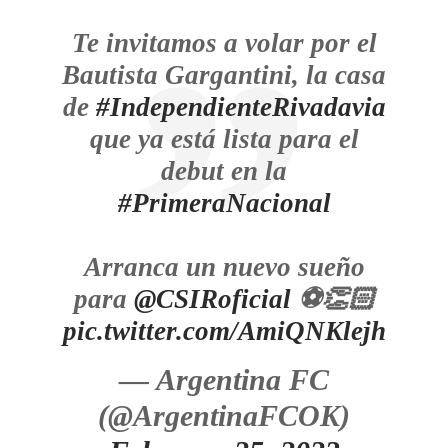
Te invitamos a volar por el
Bautista Gargantini, la casa
de
#IndependienteRivadavia
que ya está lista para el
debut en la
#PrimeraNacional
Arranca un nuevo sueño
para
@CSIRoficial
⚽️👏🏻
pic.twitter.com/AmiQNKlejh
— Argentina FC
(@ArgentinaFCOK)