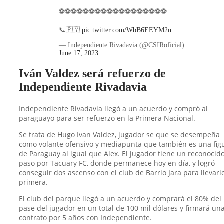
⚽️⚽️⚽️⚽️⚽️⚽️⚽️⚽️⚽️⚽️⚽️⚽️⚽️⚽️⚽️⚽️⚽️⚽️
📞🇵🇾
pic.twitter.com/WbB6EEYM2n
— Independiente Rivadavia (@CSIRoficial)
June 17, 2023
Iván Valdez será refuerzo de
Independiente Rivadavia
Independiente Rivadavia llegó a un acuerdo y compró al
paraguayo para ser refuerzo en la Primera Nacional.
Se trata de Hugo Ivan Valdez, jugador se que se desempeña
como volante ofensivo y mediapunta que también es una fig
de Paraguay al igual que Alex. El jugador tiene un reconocid
paso por Tacuary FC, donde permanece hoy en día, y logró
conseguir dos ascenso con el club de Barrio Jara para llevarl
primera.
El club del parque llegó a un acuerdo y comprará el 80% del
pase del jugador en un total de 100 mil dólares y firmará un
contrato por 5 años con Independiente.