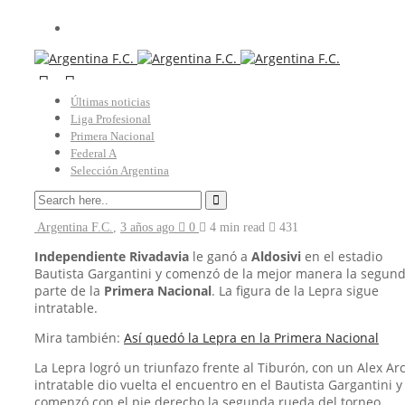
Últimas noticias
Independiente Rivadavia
Liga Profesional
Primera Nacional
El récord de Alex Arce en
Federal A
Selección Argentina
Independiente Rivadavia
Argentina F.C.
,
3 años ago
0
4 min
read
431
Independiente Rivadavia
le ganó a
Aldosivi
en el estadio
Bautista Gargantini y comenzó de la mejor manera la segun
parte de la
Primera Nacional
. La figura de la Lepra sigue
intratable.
Mira también:
Así quedó la Lepra en la Primera Nacional
La Lepra logró un triunfazo frente al Tiburón, con un Alex Ar
intratable dio vuelta el encuentro en el Bautista Gargantini y
comenzó con el pie derecho la segunda rueda del torneo.