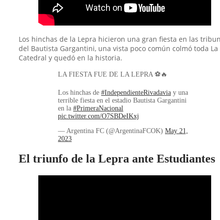
Los hinchas de la Lepra hicieron una gran fiesta en las tribu
del Bautista Gargantini, una vista poco común colmó toda La
Catedral y quedó en la historia.
LA FIESTA FUE DE LA LEPRA ⚽️🔥
Los hinchas de
#IndependienteRivadavia
y una
terrible fiesta en el estadio Bautista Gargantini
en la
#PrimeraNacional
pic.twitter.com/O7SBDeIKxj
— Argentina FC (@ArgentinaFCOK)
May 21,
2023
El triunfo de la Lepra ante Estudiantes