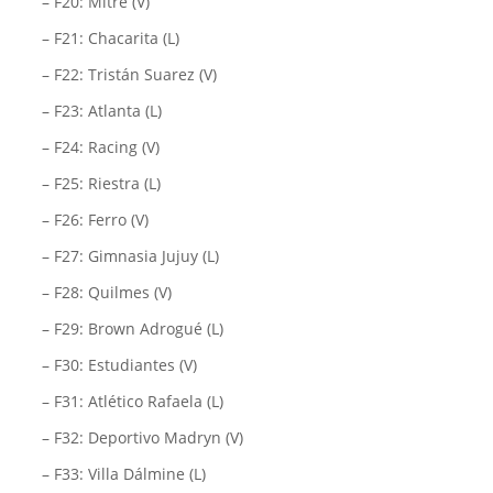
– F20: Mitre (V)
– F21: Chacarita (L)
– F22: Tristán Suarez (V)
– F23: Atlanta (L)
– F24: Racing (V)
– F25: Riestra (L)
– F26: Ferro (V)
– F27: Gimnasia Jujuy (L)
– F28: Quilmes (V)
– F29: Brown Adrogué (L)
– F30: Estudiantes (V)
– F31: Atlético Rafaela (L)
– F32: Deportivo Madryn (V)
– F33: Villa Dálmine (L)