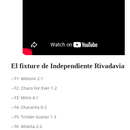
El fixture de Independiente Rivadavia
– F1: Aldosivi 2-1
– F2: Chaco For Ever 1-2
– F3: Mitre 4-1
– F4: Chacarita 0-2
– F5: Tristán Suarez 1-3
– F6: Atlanta 2-2