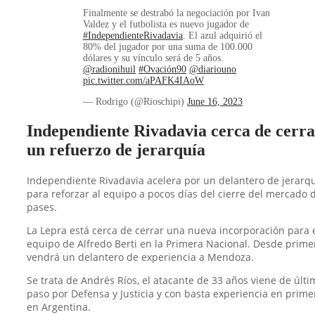
Finalmente se destrabó la negociación por Ivan
Valdez y el futbolista es nuevo jugador de
#IndependienteRivadavia
. El azul adquirió el
80% del jugador por una suma de 100.000
dólares y su vínculo será de 5 años.
@radionihuil
#Ovación90
@diariouno
pic.twitter.com/aPAFK4IAoW
— Rodrigo (@Rioschipi)
June 16, 2023
Independiente Rivadavia cerca de cerr
un refuerzo de jerarquía
Independiente Rivadavia acelera por un delantero de jerarq
para reforzar al equipo a pocos días del cierre del mercado 
pases.
La Lepra está cerca de cerrar una nueva incorporación para 
equipo de Alfredo Berti en la Primera Nacional. Desde prime
vendrá un delantero de experiencia a Mendoza.
Se trata de Andrés Ríos, el atacante de 33 años viene de últi
paso por Defensa y Justicia y con basta experiencia en prime
en Argentina.