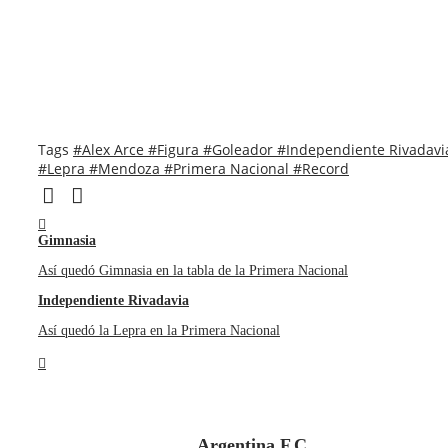
Tags
#Alex Arce
#Figura
#Goleador
#Independiente Rivadavi
#Lepra
#Mendoza
#Primera Nacional
#Record
Gimnasia
Así quedó Gimnasia en la tabla de la Primera Nacional
Independiente Rivadavia
Así quedó la Lepra en la Primera Nacional
Argentina F.C.