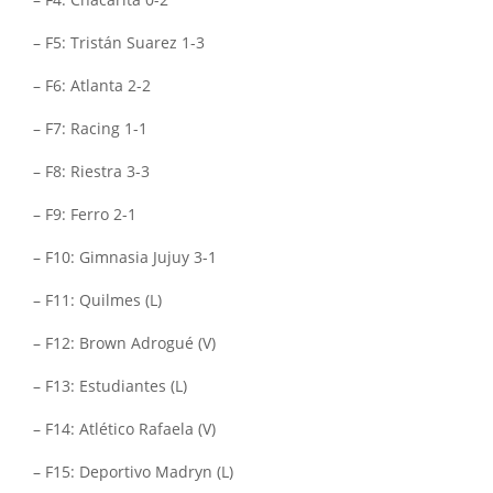
– F4: Chacarita 0-2
– F5: Tristán Suarez 1-3
– F6: Atlanta 2-2
– F7: Racing 1-1
– F8: Riestra 3-3
– F9: Ferro 2-1
– F10: Gimnasia Jujuy 3-1
– F11: Quilmes (L)
– F12: Brown Adrogué (V)
– F13: Estudiantes (L)
– F14: Atlético Rafaela (V)
– F15: Deportivo Madryn (L)