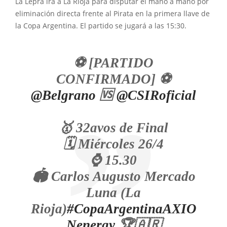
La Lepra irá a La Rioja para disputar el mano a mano por
eliminación directa frente al Pirata en la primera llave de
la Copa Argentina. El partido se jugará a las 15:30.
⚽ [PARTIDO
CONFIRMADO] ⚽
@Belgrano
🆚
@CSIRoficial
🥇 32avos de Final
🗓️ Miércoles 26/4
⌚ 15.30
🏟️ Carlos Augusto Mercado
Luna (La
Rioja)
#CopaArgentinaAXIO
Nenergy
🏆🇦🇷