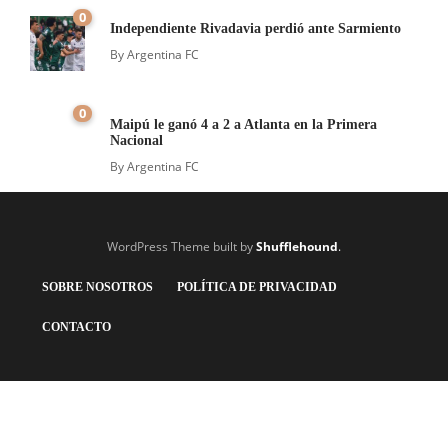
0
Independiente Rivadavia perdió ante Sarmiento
By
Argentina FC
0
Maipú le ganó 4 a 2 a Atlanta en la Primera
Nacional
By
Argentina FC
WordPress Theme built by
Shufflehound
.
SOBRE NOSOTROS
POLÍTICA DE PRIVACIDAD
CONTACTO