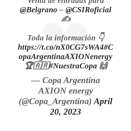
Venta de entradas para
@Belgrano
–
@CSIRoficial
✍️
Toda la información 👇
https://t.co/nX0CG7sWA4
#C
opaArgentinaAXIONenergy
🏆🇦🇷
#NuestraCopa
🙌
— Copa Argentina
AXION energy
(@Copa_Argentina)
April
20, 2023