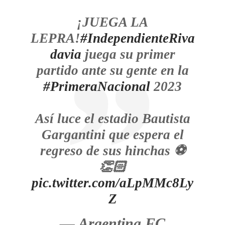
¡JUEGA LA
LEPRA!
#IndependienteRiva
davia
juega su primer
partido ante su gente en la
#PrimeraNacional
2023
Así luce el estadio Bautista
Gargantini que espera el
regreso de sus hinchas ⚽️
👏🏻
pic.twitter.com/aLpMMc8Ly
Z
— Argentina FC