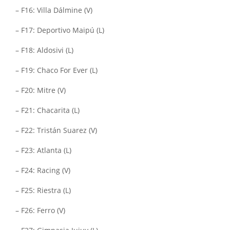
– F16: Villa Dálmine (V)
– F17: Deportivo Maipú (L)
– F18: Aldosivi (L)
– F19: Chaco For Ever (L)
– F20: Mitre (V)
– F21: Chacarita (L)
– F22: Tristán Suarez (V)
– F23: Atlanta (L)
– F24: Racing (V)
– F25: Riestra (L)
– F26: Ferro (V)