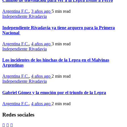
Cambio de televisación para ver a la Lepra frente a Ferro
Argentina F.C.
,
3 años ago
5 min
read
Independiente Rivadavia
Independiente Rivadavia ya tiene arquero para la Primera
Nacional
Argentina F.C.
,
4 años ago
3 min
read
Independiente Rivadavia
Los incidentes de los hinchas de la Lepra en el Malvinas
Argentinas
Argentina F.C.
,
4 años ago
2 min
read
Independiente Rivadavia
Gabriel Gómez y la emoción por el triunfo de la Lepra
Argentina F.C.
,
4 años ago
2 min
read
Redes sociales