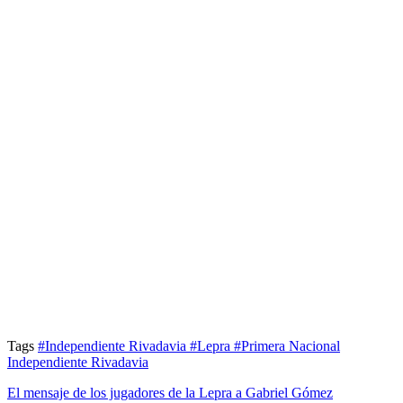
Tags
#Independiente Rivadavia
#Lepra
#Primera Nacional
Independiente Rivadavia
El mensaje de los jugadores de la Lepra a Gabriel Gómez