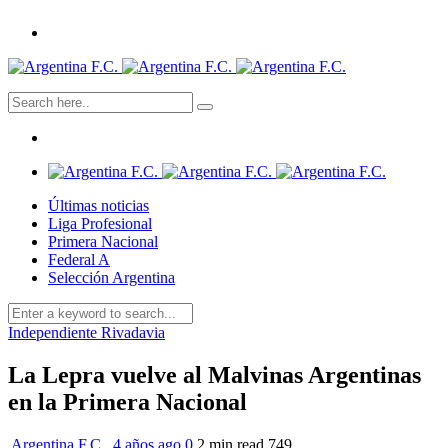
Últimas noticias
Liga Profesional
Primera Nacional
Federal A
Selección Argentina
Independiente Rivadavia
La Lepra vuelve al Malvinas Argentinas
en la Primera Nacional
Argentina F.C.
,
4 años ago
0
2 min
read
749