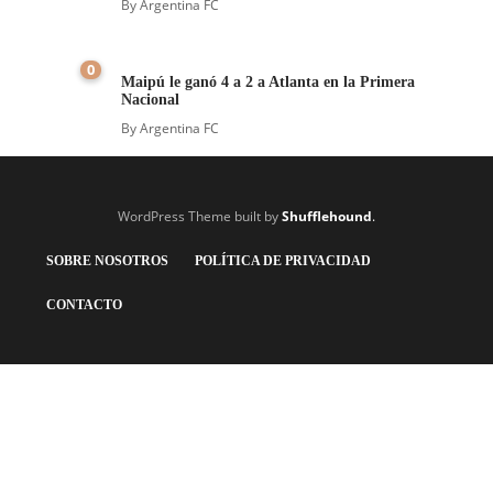
By
Argentina FC
0
Maipú le ganó 4 a 2 a Atlanta en la Primera
Nacional
By
Argentina FC
WordPress Theme built by
Shufflehound
.
SOBRE NOSOTROS
POLÍTICA DE PRIVACIDAD
CONTACTO