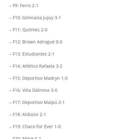
– F9: Ferro 2-1
– F10: Gimnasia Jujuy 3-1
– F11: Quilmes 2-0
– F12: Brown Adrogué 0-0
– F13: Estudiantes 2-1
– F14: Atlético Rafaela 3-2
– F15: Deportivo Madryn 1-0
– F16: Villa Dálmine 3-0
– F17: Deportivo Maipú 2-1
– F18: Aldosivi 2-1
– F19: Chaco For Ever 1-0
– F20: Mitre 0-1