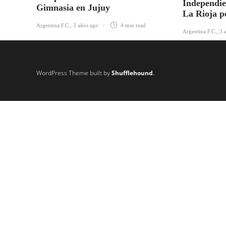
Independie
Gimnasia en Jujuy
La Rioja p
Argentina F.C.
,
3 años ago
4 min
read
Argentina F.C.
,
3 
WordPress Theme built by
Shufflehound
.