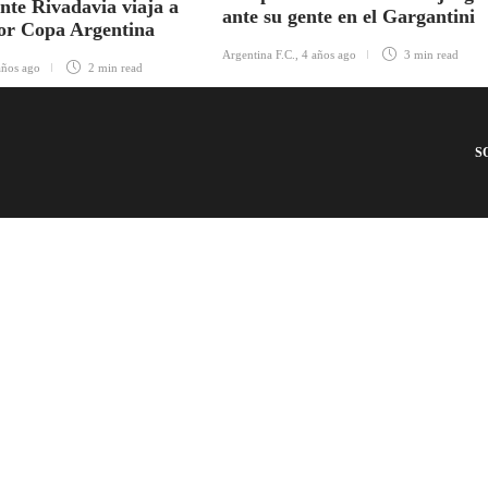
nte Rivadavia viaja a
ante su gente en el Gargantini
or Copa Argentina
Argentina F.C.
,
4 años ago
3 min
read
años ago
2 min
read
S