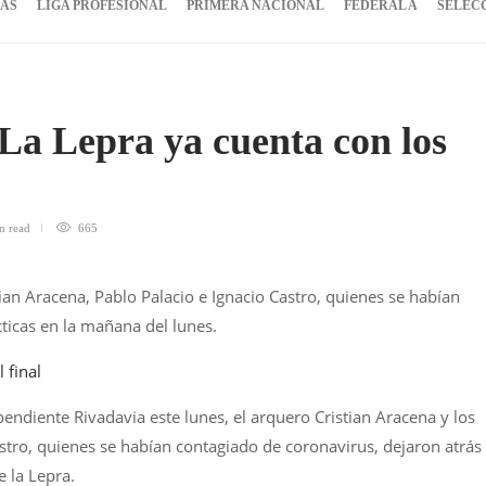
IAS
LIGA PROFESIONAL
PRIMERA NACIONAL
FEDERAL A
SELEC
 La Lepra ya cuenta con los
in
read
665
an Aracena, Pablo Palacio e Ignacio Castro, quienes se habían
ticas en la mañana del lunes.
 final
endiente Rivadavia este lunes, el arquero Cristian Aracena
y los
stro, quienes se habían contagiado de coronavirus, dejaron atrás 
 la Lepra.