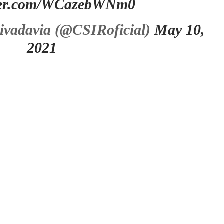
tter.com/WCazebWNm0
ivadavia (@CSIRoficial)
May 10,
2021