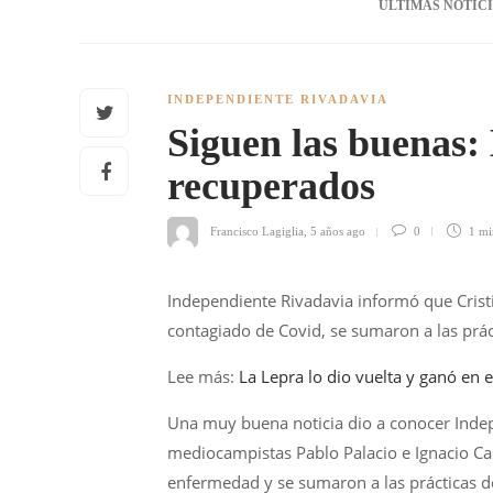
ÚLTIMAS NOTIC
INDEPENDIENTE RIVADAVIA
Siguen las buenas:
recuperados
Francisco Lagiglia
,
5 años ago
0
1 m
Independiente Rivadavia informó que Cristi
contagiado de Covid, se sumaron a las prác
Lee más:
La Lepra lo dio vuelta y ganó en el
Una muy buena noticia dio a conocer Indep
mediocampistas
Pablo Palacio e Ignacio Ca
enfermedad y se sumaron a las prácticas de