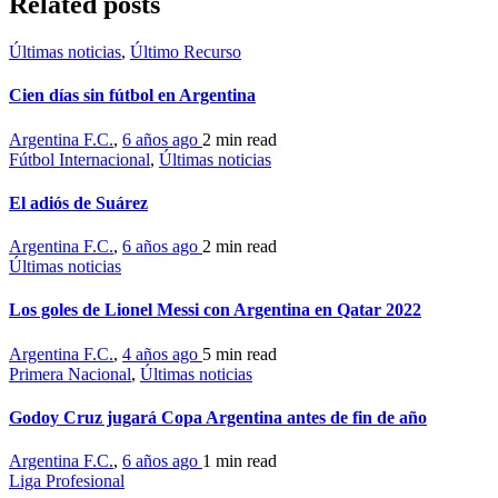
Related posts
Últimas noticias
,
Último Recurso
Cien días sin fútbol en Argentina
Argentina F.C.
,
6 años ago
2 min
read
Fútbol Internacional
,
Últimas noticias
El adiós de Suárez
Argentina F.C.
,
6 años ago
2 min
read
Últimas noticias
Los goles de Lionel Messi con Argentina en Qatar 2022
Argentina F.C.
,
4 años ago
5 min
read
Primera Nacional
,
Últimas noticias
Godoy Cruz jugará Copa Argentina antes de fin de año
Argentina F.C.
,
6 años ago
1 min
read
Liga Profesional