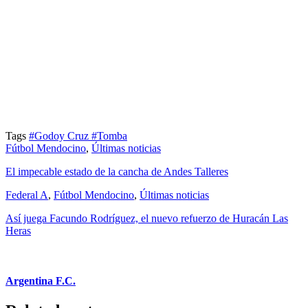
Tags
#Godoy Cruz
#Tomba
Fútbol Mendocino
,
Últimas noticias
El impecable estado de la cancha de Andes Talleres
Federal A
,
Fútbol Mendocino
,
Últimas noticias
Así juega Facundo Rodríguez, el nuevo refuerzo de Huracán Las
Heras
Argentina F.C.