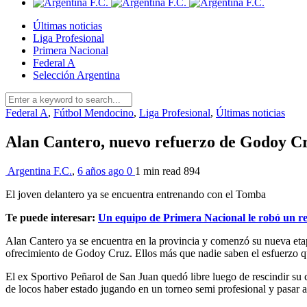
Últimas noticias
Liga Profesional
Primera Nacional
Federal A
Selección Argentina
Federal A
,
Fútbol Mendocino
,
Liga Profesional
,
Últimas noticias
Alan Cantero, nuevo refuerzo de Godoy C
Argentina F.C.
,
6 años ago
0
1 min
read
894
El joven delantero ya se encuentra entrenando con el Tomba
Te puede interesar:
Un equipo de Primera Nacional le robó un r
Alan Cantero ya se encuentra en la provincia y comenzó su nueva et
ofrecimiento de Godoy Cruz. Ellos más que nadie saben el esfuerzo qu
El ex Sportivo Peñarol de San Juan quedó libre luego de rescindir su 
de locos haber estado jugando en un torneo semi profesional y pasar a 