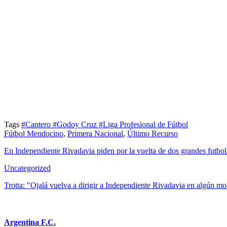
Tags
#Cantero
#Godoy Cruz
#Liga Profesional de Fútbol
Fútbol Mendocino
,
Primera Nacional
,
Último Recurso
En Independiente Rivadavia piden por la vuelta de dos grandes futbol
Uncategorized
Trotta: "Ojalá vuelva a dirigir a Independiente Rivadavia en algún m
Argentina F.C.