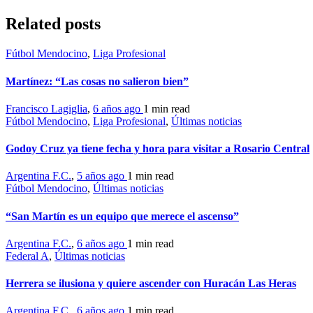
Related posts
Fútbol Mendocino
,
Liga Profesional
Martínez: “Las cosas no salieron bien”
Francisco Lagiglia
,
6 años ago
1 min
read
Fútbol Mendocino
,
Liga Profesional
,
Últimas noticias
Godoy Cruz ya tiene fecha y hora para visitar a Rosario Central
Argentina F.C.
,
5 años ago
1 min
read
Fútbol Mendocino
,
Últimas noticias
“San Martín es un equipo que merece el ascenso”
Argentina F.C.
,
6 años ago
1 min
read
Federal A
,
Últimas noticias
Herrera se ilusiona y quiere ascender con Huracán Las Heras
Argentina F.C.
,
6 años ago
1 min
read