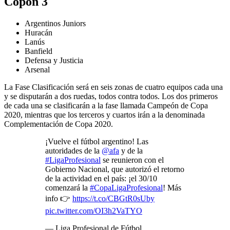
Copón 3
Argentinos Juniors
Huracán
Lanús
Banfield
Defensa y Justicia
Arsenal
La Fase Clasificación será en seis zonas de cuatro equipos cada una
y se disputarán a dos ruedas, todos contra todos. Los dos primeros
de cada una se clasificarán a la fase llamada Campeón de Copa
2020, mientras que los terceros y cuartos irán a la denominada
Complementación de Copa 2020.
¡Vuelve el fútbol argentino! Las
autoridades de la
@afa
y de la
#LigaProfesional
se reunieron con el
Gobierno Nacional, que autorizó el retorno
de la actividad en el país: ¡el 30/10
comenzará la
#CopaLigaProfesional
! Más
info 👉
https://t.co/CBGtR0sUby
pic.twitter.com/OI3h2VaTYO
— Liga Profesional de Fútbol