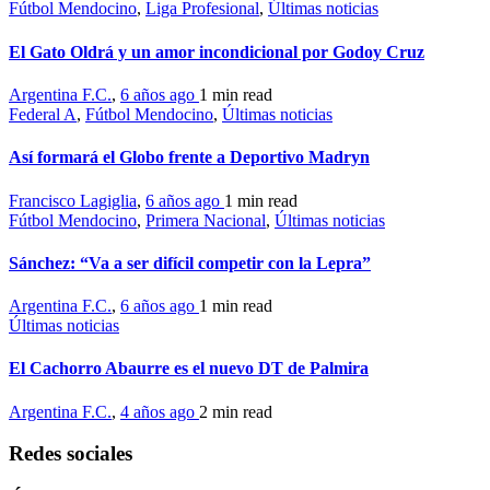
Fútbol Mendocino
,
Liga Profesional
,
Últimas noticias
El Gato Oldrá y un amor incondicional por Godoy Cruz
Argentina F.C.
,
6 años ago
1 min
read
Federal A
,
Fútbol Mendocino
,
Últimas noticias
Así formará el Globo frente a Deportivo Madryn
Francisco Lagiglia
,
6 años ago
1 min
read
Fútbol Mendocino
,
Primera Nacional
,
Últimas noticias
Sánchez: “Va a ser difícil competir con la Lepra”
Argentina F.C.
,
6 años ago
1 min
read
Últimas noticias
El Cachorro Abaurre es el nuevo DT de Palmira
Argentina F.C.
,
4 años ago
2 min
read
Redes sociales