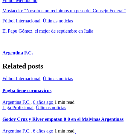
Fútbol Mendocino
Mostaccio: “Nosotros no recibimos un peso del Consejo Federal”
Fútbol Internacional
,
Últimas noticias
El Papu Gómez, el mejor de septiembre en Italia
Argentina F.C.
Related posts
Fútbol Internacional
,
Últimas noticias
Pogba tiene coronavirus
Argentina F.C.
,
6 años ago
1 min
read
Liga Profesional
,
Últimas noticias
Godoy Cruz y River empatan 0-0 en el Malvinas Argentinas
Argentina F.C.
,
6 años ago
1 min
read