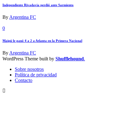
Independiente Rivadavia perdió ante Sarmiento
By
Argentina FC
0
Maipú le ganó 4 a 2 a Atlanta en la Primera Nacional
By
Argentina FC
WordPress Theme built by
Shufflehound
.
Sobre nosotros
Política de privacidad
Contacto