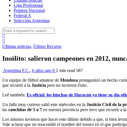
Últimas noticias
Liga Profesional
Primera Nacional
Federal A
Selección Argentina
Últimas noticias
,
Último Recurso
Insólito: salieron campeones en 2012, nunca
Argentina F.C.
,
6 años ago
0
2 min
read
587
Un equipo de fútbol amateur de
Mendoza
protagonizó un hecho curio
que recurrir a la
Justicia
pero no tuvieron éxito.
Leé también:
Es oficial: los hinchas de Huracán ya tiene su día ofic
Un fallo muy curioso salió este miércoles en la
Justicia Civil de la 
las
canchitas de 5 o 7
en nuestra provincia pero tuvo que recurrir a l
Los mismos tuvieron que hacer esto último debido a que, si bien levan
Vale aclarar que no trascendió el nombre del torneo en el que particip