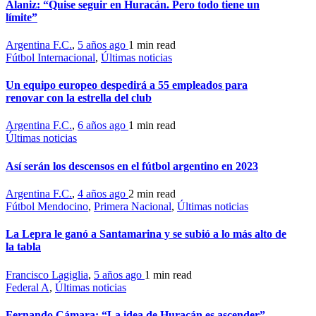
Alaniz: “Quise seguir en Huracán. Pero todo tiene un
límite”
Argentina F.C.
,
5 años ago
1 min
read
Fútbol Internacional
,
Últimas noticias
Un equipo europeo despedirá a 55 empleados para
renovar con la estrella del club
Argentina F.C.
,
6 años ago
1 min
read
Últimas noticias
Así serán los descensos en el fútbol argentino en 2023
Argentina F.C.
,
4 años ago
2 min
read
Fútbol Mendocino
,
Primera Nacional
,
Últimas noticias
La Lepra le ganó a Santamarina y se subió a lo más alto de
la tabla
Francisco Lagiglia
,
5 años ago
1 min
read
Federal A
,
Últimas noticias
Fernando Cámara: “La idea de Huracán es ascender”