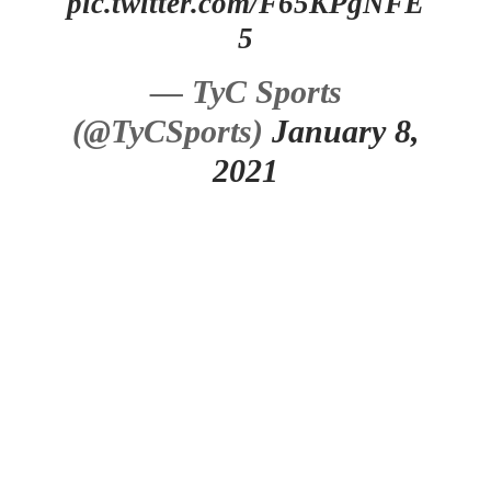
pic.twitter.com/F65KPgNFE
5
— TyC Sports
(@TyCSports)
January 8,
2021