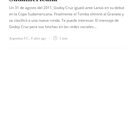
Un 31 de agosto del 2011, Godoy Cruz igualó ante Lanús en su debut
en la Copa Sudamericana. Finalmente el Tomba eliminó al Granate y
se clasificó a una nueva ronda. Te puede interesar: El mensaje de
Godoy Cruz para sus hinchas en las redes sociales…
Argentina F.C.
,
6 años ago
1 min