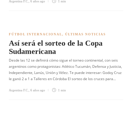
Argentina F.C.
,
6 años ago
1 min
FÚTBOL INTERNACIONAL
,
ÚLTIMAS NOTICIAS
Así será el sorteo de la Copa
Sudamericana
Desde las 12 se definirá cómo sigue el torneo continental, con seis
argentinos como protagonistas: Atlético Tucumán, Defensa y Justicia,
Independiente, Lanús, Unión y Vélez. Te puede interesar: Godoy Cruz
le ganó 2 a 1 a Talleres en Córdoba El sorteo de los cruces para…
Argentina F.C.
,
6 años ago
1 min