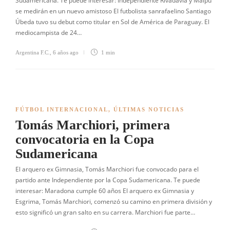
Sudamericana. Te puede interesar: Independiente Rivadavia y Maipú
se medirán en un nuevo amistoso El futbolista sanrafaelino Santiago
Úbeda tuvo su debut como titular en Sol de América de Paraguay. El
mediocampista de 24…
Argentina F.C.
,
6 años ago
1 min
FÚTBOL INTERNACIONAL
,
ÚLTIMAS NOTICIAS
Tomás Marchiori, primera
convocatoria en la Copa
Sudamericana
El arquero ex Gimnasia, Tomás Marchiori fue convocado para el
partido ante Independiente por la Copa Sudamericana. Te puede
interesar: Maradona cumple 60 años El arquero ex Gimnasia y
Esgrima, Tomás Marchiori, comenzó su camino en primera división y
esto significó un gran salto en su carrera. Marchiori fue parte…