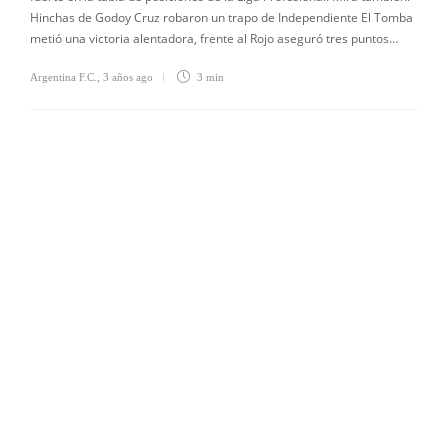
Hinchas de Godoy Cruz robaron un trapo de Independiente El Tomba
metió una victoria alentadora, frente al Rojo aseguró tres puntos…
Argentina F.C.
,
3 años ago
3 min