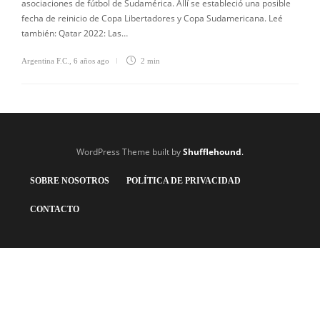
asociaciones de fútbol de Sudamérica. Allí se estableció una posible
fecha de reinicio de Copa Libertadores y Copa Sudamericana. Leé
también: Qatar 2022: Las…
Argentina F.C.
,
6 años ago
2 min
WordPress Theme built by
Shufflehound
.
SOBRE NOSOTROS
POLÍTICA DE PRIVACIDAD
CONTACTO