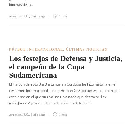
hinchas de la…
Argentina F.C.
,
6 años ago
1 min
FÚTBOL INTERNACIONAL
,
ÚLTIMAS NOTICIAS
Los festejos de Defensa y Justicia,
el campeón de la Copa
Sudamericana
El Halcón derrotó 3 a 0 a Lanus en Córdoba he hizo historia en el
certamen internacional, los de Hernan Crespo tuvieron un partido
excelente en el que su rival no tuvo nada que destacar. Lee
más: Jaime Ayoví y el deseo de volver a defender…
Argentina F.C.
,
6 años ago
1 min