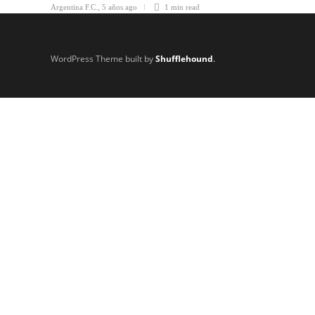
Argentina F.C.
,
5 años ago
1 min
read
WordPress Theme built by
Shufflehound
.