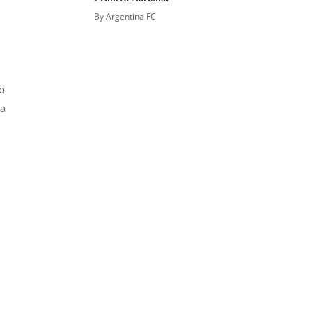
By
Argentina FC
o
 a