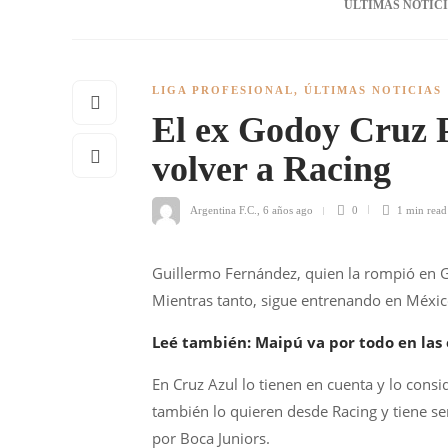
ÚLTIMAS NOTIC
LIGA PROFESIONAL
,
ÚLTIMAS NOTICIAS
El ex Godoy Cruz P
volver a Racing
Argentina F.C.
,
6 años ago
0
1 min
read
Guillermo Fernández, quien la rompió en G
Mientras tanto, sigue entrenando en Méxic
Leé también: Maipú va por todo en las 
En Cruz Azul lo tienen en cuenta y lo cons
también lo quieren desde Racing y tiene ser
por Boca Juniors.