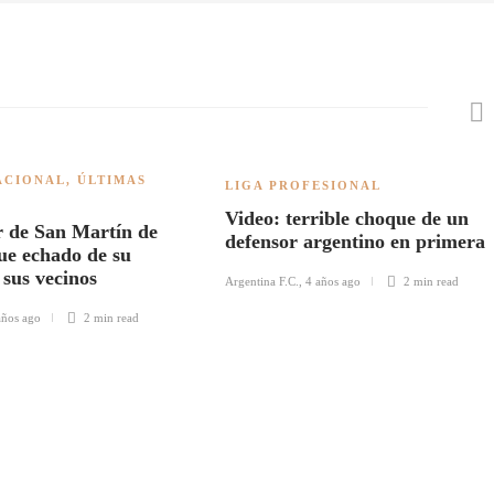
ACIONAL
,
ÚLTIMAS
LIGA PROFESIONAL
Video: terrible choque de un
 de San Martín de
defensor argentino en primera
ue echado de su
 sus vecinos
Argentina F.C.
,
4 años ago
2 min
read
años ago
2 min
read