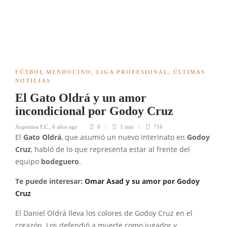
FÚTBOL MENDOCINO
,
LIGA PROFESIONAL
,
ÚLTIMAS
NOTICIAS
El Gato Oldrá y un amor
incondicional por Godoy Cruz
Argentina F.C.
,
6 años ago
0
1 min
716
El
Gato Oldrá
, que asumió un nuevo interinato en
Godoy
Cruz
, habló de lo que representa estar al frente del
equipo
bodeguero
.
Te puede interesar:
Omar Asad y su amor por Godoy
Cruz
El Daniel Oldrá lleva los colores de Godoy Cruz en el
corazón. Los defendió a muerte como jugador y