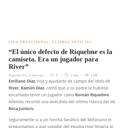
LIGA PROFESIONAL
,
ÚLTIMAS NOTICIAS
“El único defecto de Riquelme es la
camiseta. Era un jugador para
River”
Argentina F.C.
,
6 años ago
0
2 min
1108
Emiliano Díaz
, hijo y ayudante de campo del ídolo de
River,
Ramón Díaz
, contó que a su padre le hubiese
encantado tener un jugador como
Román Riquelme
.
Además recordó una anécdota del último clásico del de
Boca Juniors.
Seguramente si a un hincha fanático del Millonario le
preguntamos a qué jugador del equipo rival llevaría al