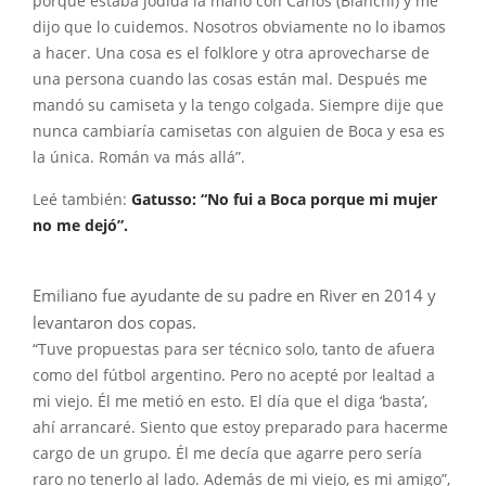
porque estaba jodida la mano con Carlos (Bianchi) y me
dijo que lo cuidemos. Nosotros obviamente no lo ibamos
a hacer. Una cosa es el folklore y otra aprovecharse de
una persona cuando las cosas están mal. Después me
mandó su camiseta y la tengo colgada. Siempre dije que
nunca cambiaría camisetas con alguien de Boca y esa es
la única. Román va más allá”.
Leé también:
Gatusso: “No fui a Boca porque mi mujer
no me dejó”.
Emiliano fue ayudante de su padre en River en 2014 y
levantaron dos copas.
“Tuve propuestas para ser técnico solo, tanto de afuera
como del fútbol argentino. Pero no acepté por lealtad a
mi viejo. Él me metió en esto. El día que el diga ‘basta’,
ahí arrancaré. Siento que estoy preparado para hacerme
cargo de un grupo. Él me decía que agarre pero sería
raro no tenerlo al lado. Además de mi viejo, es mi amigo”,