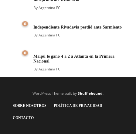
By
Argentina FC
0
Independiente Rivadavia perdió ante Sarmiento
By
Argentina FC
0
Maipú le ganó 4 a 2 a Atlanta en la Primera
Nacional
By
Argentina FC
WordPress Theme built by
Shufflehound
.
SOBRE NOSOTROS
POLÍTICA DE PRIVACIDAD
CONTACTO