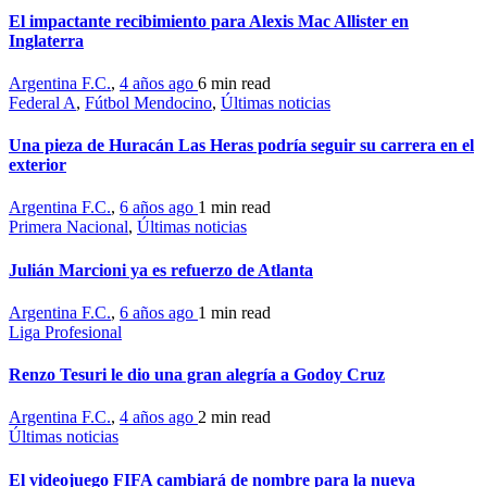
El impactante recibimiento para Alexis Mac Allister en
Inglaterra
Argentina F.C.
,
4 años ago
6 min
read
Federal A
,
Fútbol Mendocino
,
Últimas noticias
Una pieza de Huracán Las Heras podría seguir su carrera en el
exterior
Argentina F.C.
,
6 años ago
1 min
read
Primera Nacional
,
Últimas noticias
Julián Marcioni ya es refuerzo de Atlanta
Argentina F.C.
,
6 años ago
1 min
read
Liga Profesional
Renzo Tesuri le dio una gran alegría a Godoy Cruz
Argentina F.C.
,
4 años ago
2 min
read
Últimas noticias
El videojuego FIFA cambiará de nombre para la nueva