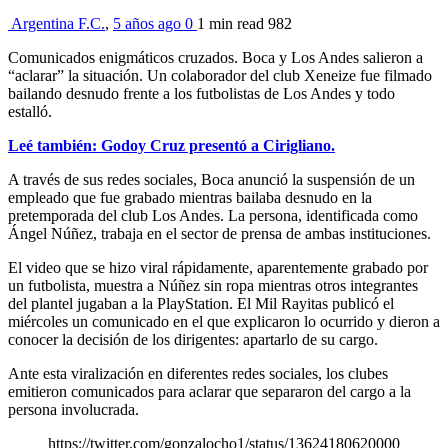
Argentina F.C.
,
5 años ago
0
1 min
read
982
Comunicados enigmáticos cruzados. Boca y Los Andes salieron a
“aclarar” la situación. Un colaborador del club Xeneize fue filmado
bailando desnudo frente a los futbolistas de Los Andes y todo
estalló.
Leé también: Godoy Cruz presentó a Cirigliano.
A través de sus redes sociales, Boca anunció la suspensión de un
empleado que fue grabado mientras bailaba desnudo en la
pretemporada del club Los Andes. La persona, identificada como
Ángel Núñez, trabaja en el sector de prensa de ambas instituciones.
El video que se hizo viral rápidamente, aparentemente grabado por
un futbolista, muestra a Núñez sin ropa mientras otros integrantes
del plantel jugaban a la PlayStation. El Mil Rayitas publicó el
miércoles un comunicado en el que explicaron lo ocurrido y dieron a
conocer la decisión de los dirigentes: apartarlo de su cargo.
Ante esta viralización en diferentes redes sociales, los clubes
emitieron comunicados para aclarar que separaron del cargo a la
persona involucrada.
https://twitter.com/gonzalocho1/status/13624180620000