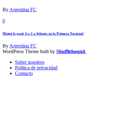
By
Argentina FC
0
Maipú le ganó 4 a 2 a Atlanta en la Primera Nacional
By
Argentina FC
WordPress Theme built by
Shufflehound
.
Sobre nosotros
Política de privacidad
Contacto