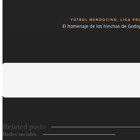
FÚTBOL MENDOCINO
,
LIGA PR
El homenaje de los hinchas de Godo
Related posts
Redes sociales