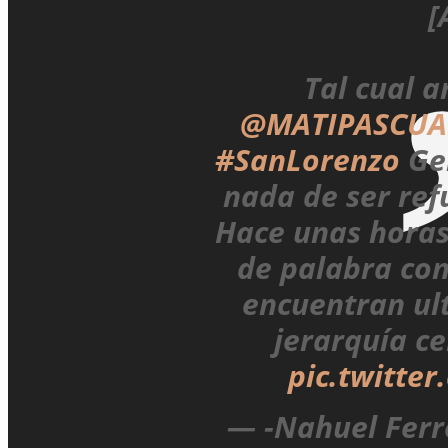
[
Tal cual a
@MATIPASCUA
#SanLorenzo
Ger
nada de ser re
Hace unas horas
de palabra con
encuentran ul
jerarquía ce
pic.twitte
— -Nahuel Ferr