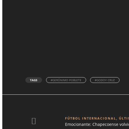
TAGS
#GERÓNIMO POBLETE
#GODOY CRUZ
FÚTBOL INTERNACIONAL
,
ÚLTI
Emocionante: Chapecoense volvió