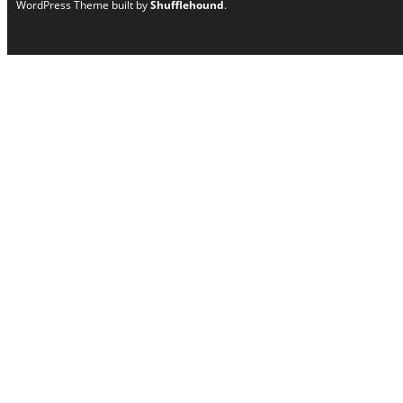
WordPress Theme built by
Shufflehound
.