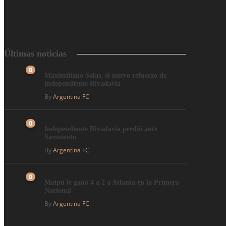
Últimas noticias
0
Maximiliano Salas, el nuevo refuerzo de
Independiente Rivadavia
By
Argentina FC
0
Independiente Rivadavia perdió ante
Sarmiento
By
Argentina FC
0
Maipú le ganó 4 a 2 a Atlanta en la Primera
Nacional
By
Argentina FC