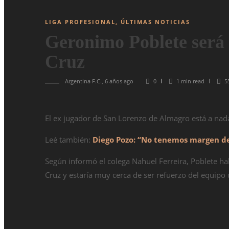
LIGA PROFESIONAL
,
ÚLTIMAS NOTICIAS
Geronimo Poblete será
Cruz
Argentina F.C.
,
6 años ago
0
1 min
read
5
El ex jugador de San Lorenzo de Almagro está a nada
Leé también:
Diego Pozo: “No tenemos margen de
Según informó el colega Nahuel Ferreira, Poblete ha
Cruz y estaría muy cerca de ser refuerzo del equipo