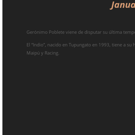
Janua
Gerónimo Poblete viene de disputar su última tempo
El “Indio”, nacido en Tupungato en 1993, tiene a s
Maipú y Racing.