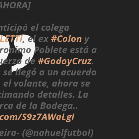
AHORA]
nticipó el colega
LETTI
, el ex
#Colon
y
onimo Poblete está a
fuerzo de
#GodoyCruz
.
 se llegó a un acuerdo
 el volante, ahora se
timando detalles. La
rca de la Bodega..
r.com/S9z7AWaLgI
eira- (@nahuelfutbol)