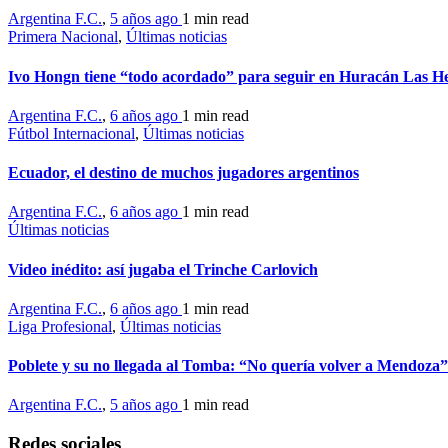
Argentina F.C.
,
5 años ago
1 min
read
Primera Nacional
,
Últimas noticias
Ivo Hongn tiene “todo acordado” para seguir en Huracán Las H
Argentina F.C.
,
6 años ago
1 min
read
Fútbol Internacional
,
Últimas noticias
Ecuador, el destino de muchos jugadores argentinos
Argentina F.C.
,
6 años ago
1 min
read
Últimas noticias
Video inédito: así jugaba el Trinche Carlovich
Argentina F.C.
,
6 años ago
1 min
read
Liga Profesional
,
Últimas noticias
Poblete y su no llegada al Tomba: “No quería volver a Mendoza”
Argentina F.C.
,
5 años ago
1 min
read
Redes sociales