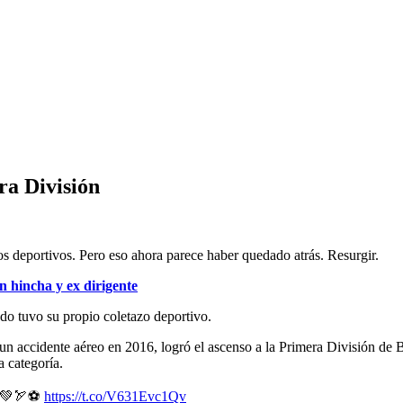
ra División
os deportivos. Pero eso ahora parece haber quedado atrás. Resurgir.
n hincha y ex dirigente
o tuvo su propio coletazo deportivo.
 accidente aéreo en 2016, logró el ascenso a la Primera División de Bra
a categoría.
! 💚🏹⚽️
https://t.co/V631Evc1Qv