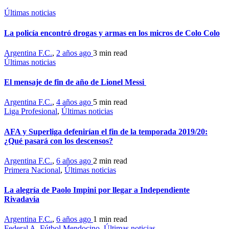
Últimas noticias
La policía encontró drogas y armas en los micros de Colo Colo
Argentina F.C.
,
2 años ago
3 min
read
Últimas noticias
El mensaje de fin de año de Lionel Messi
Argentina F.C.
,
4 años ago
5 min
read
Liga Profesional
,
Últimas noticias
AFA y Superliga defenirían el fin de la temporada 2019/20:
¿Qué pasará con los descensos?
Argentina F.C.
,
6 años ago
2 min
read
Primera Nacional
,
Últimas noticias
La alegría de Paolo Impini por llegar a Independiente
Rivadavia
Argentina F.C.
,
6 años ago
1 min
read
Federal A
,
Fútbol Mendocino
,
Últimas noticias