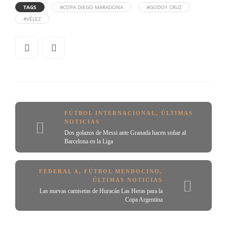
TAGS
#COPA DIEGO MARADONA
#GODOY CRUZ
#VÉLEZ
FÚTBOL INTERNACIONAL
,
ÚLTIMAS
NOTICIAS
Dos golazos de Messi ante Granada hacen soñar al
Barcelona en la Liga
FEDERAL A
,
FÚTBOL MENDOCINO
,
ÚLTIMAS NOTICIAS
Las nuevas camisetas de Huracán Las Heras para la
Copa Argentina