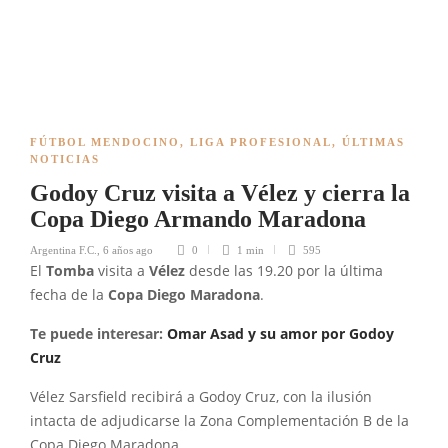
FÚTBOL MENDOCINO
,
LIGA PROFESIONAL
,
ÚLTIMAS
NOTICIAS
Godoy Cruz visita a Vélez y cierra la
Copa Diego Armando Maradona
Argentina F.C.
,
6 años ago
0
1 min
595
El
Tomba
visita a
Vélez
desde las 19.20 por la última
fecha de la
Copa Diego Maradona
.
Te puede interesar:
Omar Asad y su amor por Godoy
Cruz
Vélez Sarsfield recibirá a Godoy Cruz, con la ilusión
intacta de adjudicarse la Zona Complementación B de la
Copa Diego Maradona.