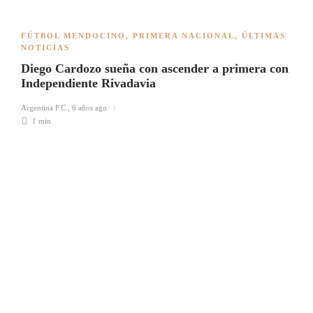
FÚTBOL MENDOCINO
,
PRIMERA NACIONAL
,
ÚLTIMAS
NOTICIAS
Diego Cardozo sueña con ascender a primera con
Independiente Rivadavia
Argentina F.C.
,
6 años ago
1 min