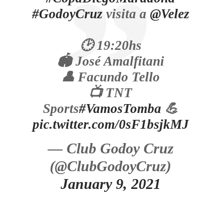
#GodoyCruz
visita a
@Velez
🕑 19:20hs
🏟️ José Amalfitani
👤 Facundo Tello
📺 TNT
Sports
#VamosTomba
💪
pic.twitter.com/0sF1bsjkMJ
— Club Godoy Cruz
(@ClubGodoyCruz)
January 9, 2021