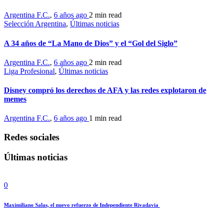
Argentina F.C.
,
6 años ago
2 min
read
Selección Argentina
,
Últimas noticias
A 34 años de “La Mano de Dios” y el “Gol del Siglo”
Argentina F.C.
,
6 años ago
2 min
read
Liga Profesional
,
Últimas noticias
Disney compró los derechos de AFA y las redes explotaron de
memes
Argentina F.C.
,
6 años ago
1 min
read
Redes sociales
Últimas noticias
0
Maximiliano Salas, el nuevo refuerzo de Independiente Rivadavia