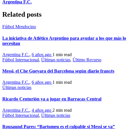
Argentina F.C.
Related posts
Fútbol Mendocino
La iniciativa de Atlético Argentino para ayudar a los que más lo
necesitan
Argentina F.C.
,
6 años ago
1 min
read
Fútbol Internacional
,
Últimas noticias
,
Último Recurso
Messi, el Che Guevara del Barcelona según diario francés
Argentina F.C.
,
6 años ago
1 min
read
Últimas noticias
Ricardo Centurión va a jugar en Barracas Central
Argentina F.C.
,
4 años ago
2 min
read
Fútbol Internacional
,
Últimas noticias
Rousaund Pares: “Bartomeu es el culpable si Messi se va”