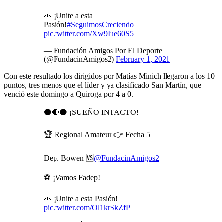
🤲 ¡Unite a esta
Pasión!
#SeguimosCreciendo
pic.twitter.com/Xw9Iue60S5
— Fundación Amigos Por El Deporte
(@FundacinAmigos2)
February 1, 2021
Con este resultado los dirigidos por Matías Minich llegaron a los 10
puntos, tres menos que el líder y ya clasificado San Martín, que
venció este domingo a Quiroga por 4 a 0.
⚫🔴⚫ ¡SUEÑO INTACTO!
🏆 Regional Amateur 👉 Fecha 5
Dep. Bowen 🆚️
@FundacinAmigos2
⚽️ ¡Vamos Fadep!
🤲 ¡Unite a esta Pasión!
pic.twitter.com/Ol1krSkZfP