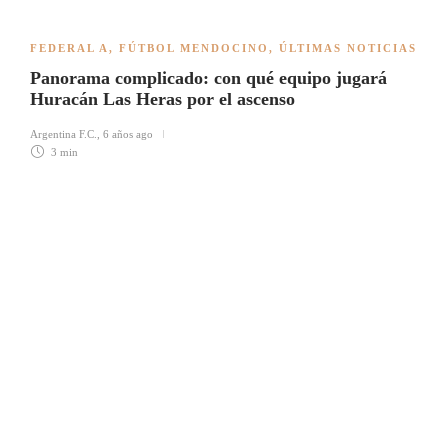
FEDERAL A
,
FÚTBOL MENDOCINO
,
ÚLTIMAS NOTICIAS
Panorama complicado: con qué equipo jugará
Huracán Las Heras por el ascenso
Argentina F.C.
,
6 años ago
3 min