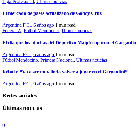
Liga Profesional
,
Últimas noticias
El mercado de pases actualizado de Godoy Cruz
Argentina F.C.
,
6 años ago
1 min
read
Federal A
,
Fútbol Mendocino
,
Últimas noticias
El día que los hinchas del Deportivo Maipú coparon el Gargantin
Argentina F.C.
,
6 años ago
1 min
read
Fútbol Mendocino
,
Primera Nacional
,
Últimas noticias
Rébola: “Va a ser muy lindo volver a jugar en el Gargantini”
Argentina F.C.
,
6 años ago
1 min
read
Redes sociales
Últimas noticias
0