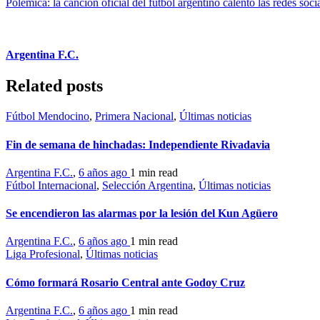
Polémica: la canción oficial del fútbol argentino calentó las redes soci
Argentina F.C.
Related posts
Fútbol Mendocino
,
Primera Nacional
,
Últimas noticias
Fin de semana de hinchadas: Independiente Rivadavia
Argentina F.C.
,
6 años ago
1 min
read
Fútbol Internacional
,
Selección Argentina
,
Últimas noticias
Se encendieron las alarmas por la lesión del Kun Agüero
Argentina F.C.
,
6 años ago
1 min
read
Liga Profesional
,
Últimas noticias
Cómo formará Rosario Central ante Godoy Cruz
Argentina F.C.
,
6 años ago
1 min
read