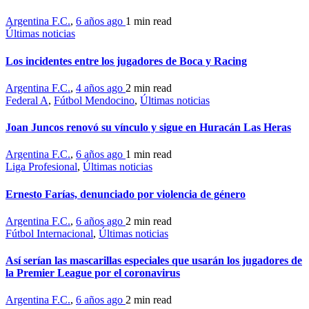
Argentina F.C.
,
6 años ago
1 min
read
Últimas noticias
Los incidentes entre los jugadores de Boca y Racing
Argentina F.C.
,
4 años ago
2 min
read
Federal A
,
Fútbol Mendocino
,
Últimas noticias
Joan Juncos renovó su vínculo y sigue en Huracán Las Heras
Argentina F.C.
,
6 años ago
1 min
read
Liga Profesional
,
Últimas noticias
Ernesto Farías, denunciado por violencia de género
Argentina F.C.
,
6 años ago
2 min
read
Fútbol Internacional
,
Últimas noticias
Así serían las mascarillas especiales que usarán los jugadores de
la Premier League por el coronavirus
Argentina F.C.
,
6 años ago
2 min
read