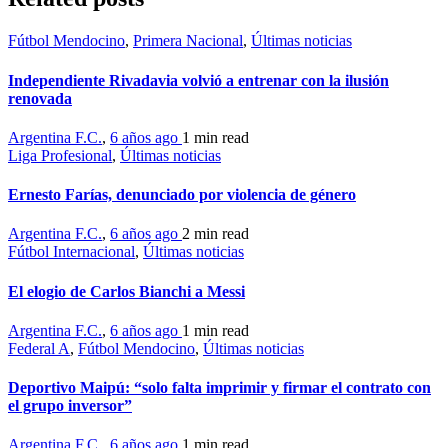
Fútbol Mendocino
,
Primera Nacional
,
Últimas noticias
Independiente Rivadavia volvió a entrenar con la ilusión
renovada
Argentina F.C.
,
6 años ago
1 min
read
Liga Profesional
,
Últimas noticias
Ernesto Farías, denunciado por violencia de género
Argentina F.C.
,
6 años ago
2 min
read
Fútbol Internacional
,
Últimas noticias
El elogio de Carlos Bianchi a Messi
Argentina F.C.
,
6 años ago
1 min
read
Federal A
,
Fútbol Mendocino
,
Últimas noticias
Deportivo Maipú: “solo falta imprimir y firmar el contrato con
el grupo inversor”
Argentina F.C.
,
6 años ago
1 min
read