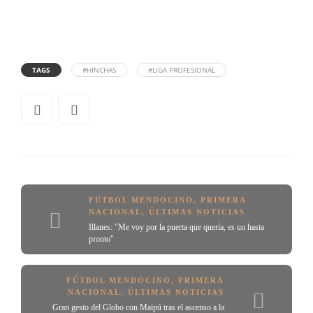
TAGS
#HINCHAS
#LIGA PROFESIONAL
FÚTBOL MENDOCINO
,
PRIMERA
NACIONAL
,
ÚLTIMAS NOTICIAS
Illanes: "Me voy por la puerta que quería, es un hasta
pronto"
FÚTBOL MENDOCINO
,
PRIMERA
NACIONAL
,
ÚLTIMAS NOTICIAS
Gran gesto del Globo con Maipú tras el ascenso a la