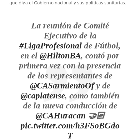
que diga el Gobierno nacional y sus políticas sanitarias.
La reunión de Comité
Ejecutivo de la
#LigaProfesional
de Fútbol,
en el
@HiltonBA
, contó por
primera vez con la presencia
de los representantes de
@CASarmientoOf
y de
@caplatense
, como también
de la nueva conducción de
@CAHuracan
🤝🏻
pic.twitter.com/h3FSoBGdo
T