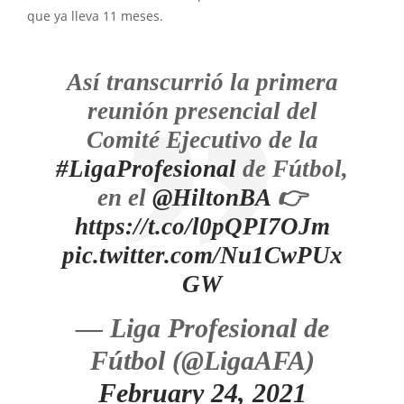
que ya lleva 11 meses.
Así transcurrió la primera
reunión presencial del
Comité Ejecutivo de la
#LigaProfesional
de Fútbol,
en el
@HiltonBA
👉
https://t.co/l0pQPI7OJm
pic.twitter.com/Nu1CwPUx
GW
— Liga Profesional de
Fútbol (@LigaAFA)
February 24, 2021