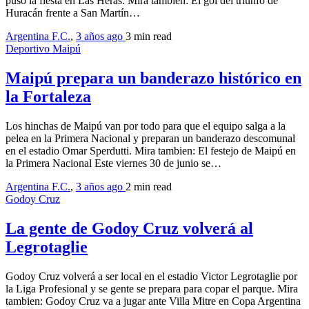
puso la fiesta en Las Heras. Mira también: El gol del triunfo de
Huracán frente a San Martín…
Argentina F.C.
,
3 años ago
3 min
read
Deportivo Maipú
Maipú prepara un banderazo histórico en
la Fortaleza
Los hinchas de Maipú van por todo para que el equipo salga a la
pelea en la Primera Nacional y preparan un banderazo descomunal
en el estadio Omar Sperdutti. Mira tambien: El festejo de Maipú en
la Primera Nacional Este viernes 30 de junio se…
Argentina F.C.
,
3 años ago
2 min
read
Godoy Cruz
La gente de Godoy Cruz volverá al
Legrotaglie
Godoy Cruz volverá a ser local en el estadio Victor Legrotaglie por
la Liga Profesional y se gente se prepara para copar el parque. Mira
tambien: Godoy Cruz va a jugar ante Villa Mitre en Copa Argentina