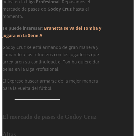
pelea en la
Liga Profesional
. Repasamos el
mercado de pases de
Godoy Cruz
hasta el
momento.
Te puede interesar:
Brunetta se va del Tomba y
jugará en la Serie A
Godoy Cruz se está armando de gran manera y
sumando a los refuerzos con los jugadores que
arreglaron su continuidad, el Tomba quiere dar
pelea en la Liga Profesional.
El Expreso buscar armarse de la mejor manera
para la vuelta del fútbol.
El mercado de pases de Godoy Cruz
Altas