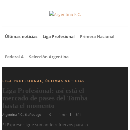
Últimas noticias
Liga Profesional
Primera Nacional
Federal A
Selección Argentina
LIGA PROFESIONAL
,
ÚLTIMAS NOTICIAS
Liga Profesional: así está el
mercado de pases del Tomba
hasta el momento
Argentina F.C.
,
6 años ago
0
1 min
641
El Expreso sigue sumando refuerzos para la