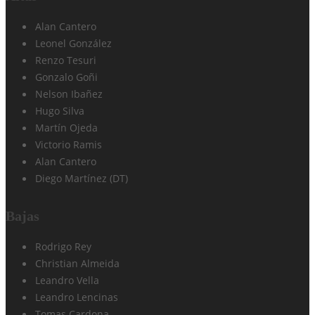
Alan Cantero
Leonel González
Renzo Tesuri
Gonzalo Goñi
Nelson Ibañez
Hugo Silva
Martín Ojeda
Victorio Ramis
Alan Cantero
Diego Martínez (DT)
Bajas
Rodrigo Rey
Christian Almeida
Leandro Vella
Leandro Lencinas
Tomas Cardona