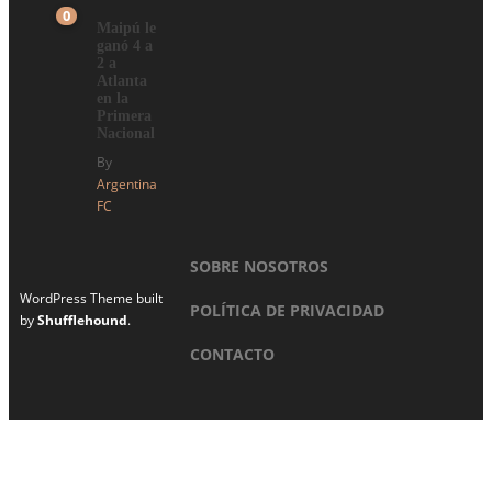
0
Maipú le
ganó 4 a
2 a
Atlanta
en la
Primera
Nacional
By
Argentina
FC
SOBRE NOSOTROS
WordPress Theme built
POLÍTICA DE PRIVACIDAD
by
Shufflehound
.
CONTACTO