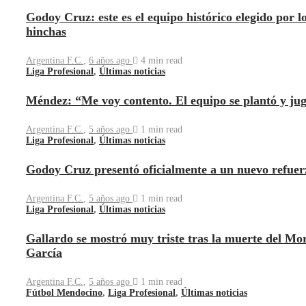
Godoy Cruz: este es el equipo histórico elegido por l
hinchas
Argentina F.C.
,
6 años ago
4 min
read
Liga Profesional
,
Últimas noticias
Méndez: “Me voy contento. El equipo se plantó y ju
Argentina F.C.
,
5 años ago
1 min
read
Liga Profesional
,
Últimas noticias
Godoy Cruz presentó oficialmente a un nuevo refuer
Argentina F.C.
,
5 años ago
1 min
read
Liga Profesional
,
Últimas noticias
Gallardo se mostró muy triste tras la muerte del Mo
García
Argentina F.C.
,
5 años ago
1 min
read
Fútbol Mendocino
,
Liga Profesional
,
Últimas noticias