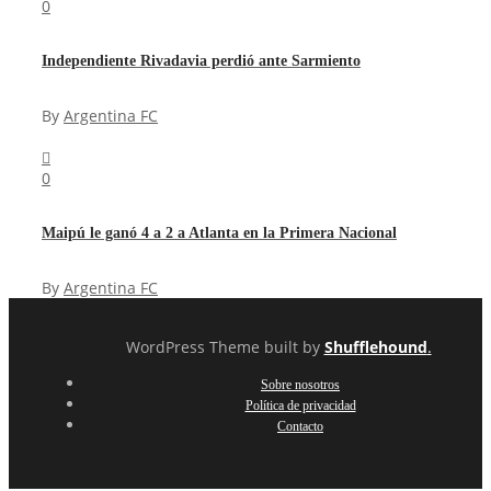
0
Independiente Rivadavia perdió ante Sarmiento
By
Argentina FC
0
Maipú le ganó 4 a 2 a Atlanta en la Primera Nacional
By
Argentina FC
WordPress Theme built by
Shufflehound
.
Sobre nosotros
Política de privacidad
Contacto