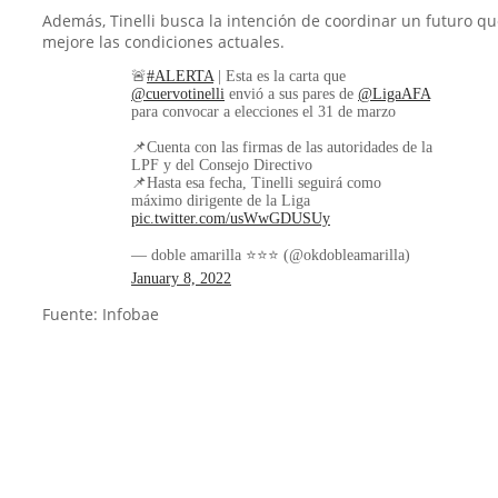
Además, Tinelli busca la intención de coordinar un futuro q
mejore las condiciones actuales.
🚨
#ALERTA
| Esta es la carta que
@cuervotinelli
envió a sus pares de
@LigaAFA
para convocar a elecciones el 31 de marzo
📌Cuenta con las firmas de las autoridades de la
LPF y del Consejo Directivo
📌Hasta esa fecha, Tinelli seguirá como
máximo dirigente de la Liga
pic.twitter.com/usWwGDUSUy
— doble amarilla ⭐️⭐️⭐️ (@okdobleamarilla)
January 8, 2022
Fuente: Infobae