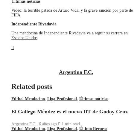
Últimas noticias
Video: la terrible patada de Arturo Vidal y la grave sanción por parte de 
FIFA
Independiente Rivadavia
Una mendocina de Independiente Rivadavia va a seguir su carrera en
Estados Unidos
Argentina F.C.
Related posts
Fútbol Mendocino
,
Liga Profesional
,
Últimas noticias
El Gallego Méndez es el nuevo DT de Godoy Cruz
Argentina F.C.
,
6 años ago
1 min
read
Fútbol Mendocino
,
Liga Profesional
,
Último Recurso