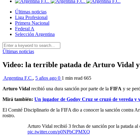
Últimas noticias
Liga Profesional
Primera Nacional
Federal A
Selección Argentina
Últimas noticias
Video: la terrible patada de Arturo Vidal 
Argentina F.C.
,
5 años ago
0
1 min
read
665
Arturo Vidal
recibió una dura sanción por parte de la
FIFA
y se perd
Mirá también:
Un jugador de Godoy Cruz se cruzó de vereda y 
El Comité Disciplinario de la FIFA dio a conocer la sanción contra Artu
rostro.
Arturo Vidal recibió 3 fechas de sanción por la patada al 
pic.twitter.com/p0NPbCPMXQ