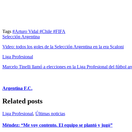
Tags
#Arturo Vidal
#Chile
#FIFA
Selección Argentina
Video: todos los goles de la Selección Argentina en la era Scaloni
Liga Profesional
Marcelo Tinelli llamó a elecciones en la Liga Profesional del fútbol a
Argentina F.C.
Related posts
Liga Profesional
,
Últimas noticias
Méndez: “Me voy contento. El equipo se plantó y jugó”