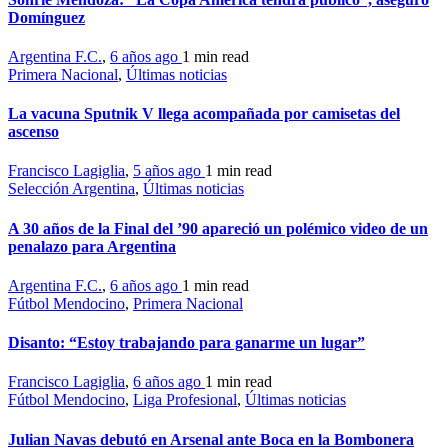
Domínguez
Argentina F.C.
,
6 años ago
1 min
read
Primera Nacional
,
Últimas noticias
La vacuna Sputnik V llega acompañada por camisetas del
ascenso
Francisco Lagiglia
,
5 años ago
1 min
read
Selección Argentina
,
Últimas noticias
A 30 años de la Final del ’90 apareció un polémico video de un
penalazo para Argentina
Argentina F.C.
,
6 años ago
1 min
read
Fútbol Mendocino
,
Primera Nacional
Disanto: “Estoy trabajando para ganarme un lugar”
Francisco Lagiglia
,
6 años ago
1 min
read
Fútbol Mendocino
,
Liga Profesional
,
Últimas noticias
Julian Navas debutó en Arsenal ante Boca en la Bombonera