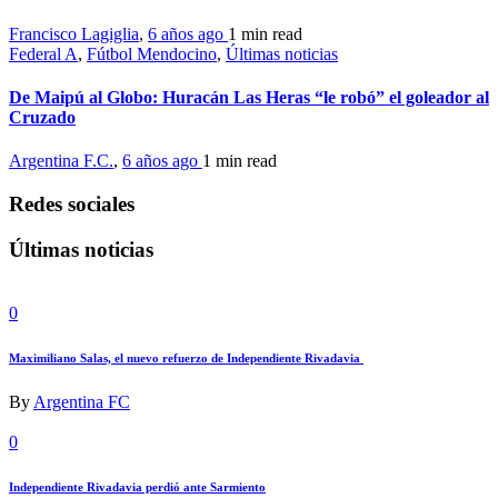
Francisco Lagiglia
,
6 años ago
1 min
read
Federal A
,
Fútbol Mendocino
,
Últimas noticias
De Maipú al Globo: Huracán Las Heras “le robó” el goleador al
Cruzado
Argentina F.C.
,
6 años ago
1 min
read
Redes sociales
Últimas noticias
0
Maximiliano Salas, el nuevo refuerzo de Independiente Rivadavia
By
Argentina FC
0
Independiente Rivadavia perdió ante Sarmiento