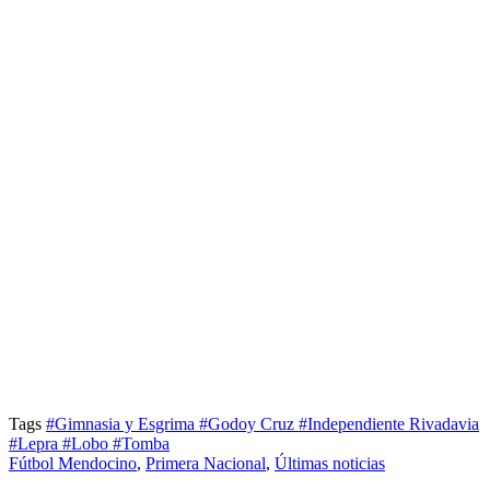
Tags
#Gimnasia y Esgrima
#Godoy Cruz
#Independiente Rivadavia
#Lepra
#Lobo
#Tomba
Fútbol Mendocino
,
Primera Nacional
,
Últimas noticias