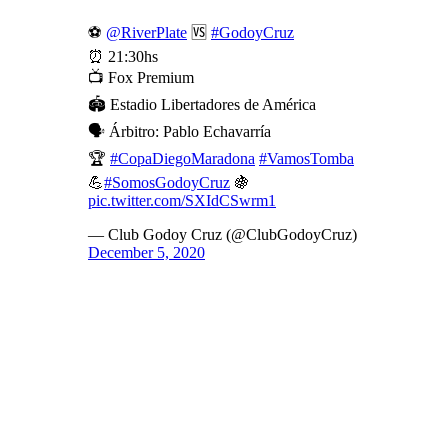
⚽
@RiverPlate
🆚
#GodoyCruz
⏰ 21:30hs
📺 Fox Premium
🏟 Estadio Libertadores de América
🗣️ Árbitro: Pablo Echavarría
🏆
#CopaDiegoMaradona
#VamosTomba
💪
#SomosGodoyCruz
🍇
pic.twitter.com/SXIdCSwrm1
— Club Godoy Cruz (@ClubGodoyCruz)
December 5, 2020