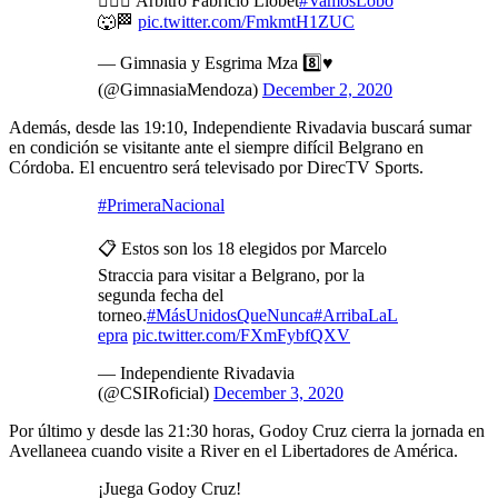
🙋🏻‍♂️ Árbitro Fabricio Llobet
#VamosLobo
🐺🏁
pic.twitter.com/FmkmtH1ZUC
— Gimnasia y Esgrima Mza 8️⃣♥️
(@GimnasiaMendoza)
December 2, 2020
Además, desde las 19:10, Independiente Rivadavia buscará sumar
en condición se visitante ante el siempre difícil Belgrano en
Córdoba. El encuentro será televisado por DirecTV Sports.
#PrimeraNacional
📋 Estos son los 18 elegidos por Marcelo
Straccia para visitar a Belgrano, por la
segunda fecha del
torneo.
#MásUnidosQueNunca
#ArribaLaL
epra
pic.twitter.com/FXmFybfQXV
— Independiente Rivadavia
(@CSIRoficial)
December 3, 2020
Por último y desde las 21:30 horas, Godoy Cruz cierra la jornada en
Avellaneea cuando visite a River en el Libertadores de América.
¡Juega Godoy Cruz!