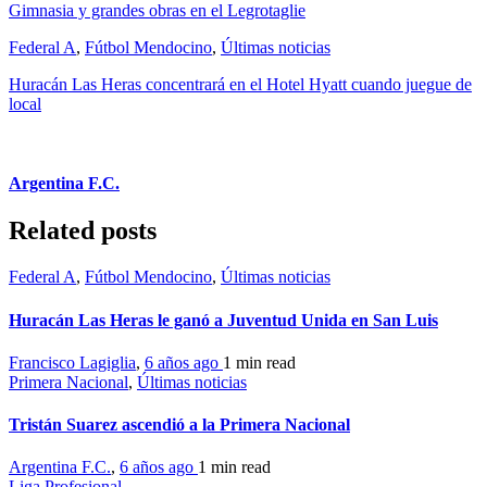
Gimnasia y grandes obras en el Legrotaglie
Federal A
,
Fútbol Mendocino
,
Últimas noticias
Huracán Las Heras concentrará en el Hotel Hyatt cuando juegue de
local
Argentina F.C.
Related posts
Federal A
,
Fútbol Mendocino
,
Últimas noticias
Huracán Las Heras le ganó a Juventud Unida en San Luis
Francisco Lagiglia
,
6 años ago
1 min
read
Primera Nacional
,
Últimas noticias
Tristán Suarez ascendió a la Primera Nacional
Argentina F.C.
,
6 años ago
1 min
read
Liga Profesional