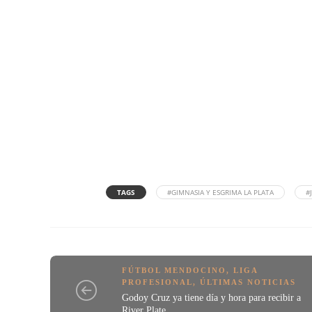
TAGS
#GIMNASIA Y ESGRIMA LA PLATA
#
FÚTBOL MENDOCINO
,
LIGA
PROFESIONAL
,
ÚLTIMAS NOTICIAS
Godoy Cruz ya tiene día y hora para recibir a
River Plate