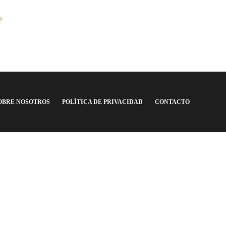
FEDERAL A
,
FÚ
ÚLTIMAS NOTICIAS
S
ÚLTIMAS NOTI
Marcelo Bielsa será el nuevo DT
El día que Hu
de Uruguay para el Mundial
copó San Juan
2026
Argentina F.C.
,
6 años 
Argentina F.C.
,
4 años ago
4 min
read
OBRE NOSOTROS
POLÍTICA DE PRIVACIDAD
CONTACTO