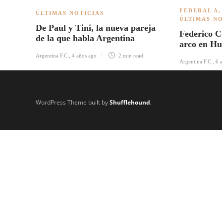
FEDERAL A
ÚLTIMAS NOTICIAS
ÚLTIMAS N
De Paul y Tini, la nueva pareja
Federico C
de la que habla Argentina
arco en Hu
Argentina F.C.
,
4 años ago
2 min
read
Argentina F.C.
,
6 
WordPress Theme built by
Shufflehound
.