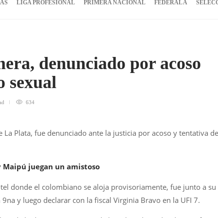
IAS
LIGA PROFESIONAL
PRIMERA NACIONAL
FEDERAL A
SELEC
mera, denunciado por acoso
o sexual
ad
634
La Plata, fue denunciado ante la justicia por acoso y tentativa d
y Maipú juegan un amistoso
otel donde el colombiano se aloja provisoriamente, fue junto a su
 9na y luego declarar con la fiscal Virginia Bravo en la UFI 7.