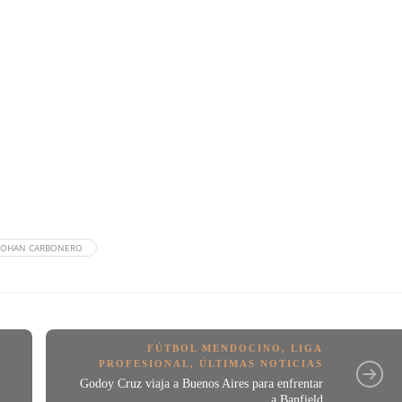
JOHAN CARBONERO
FÚTBOL MENDOCINO
,
LIGA
PROFESIONAL
,
ÚLTIMAS NOTICIAS
Godoy Cruz viaja a Buenos Aires para enfrentar
a Banfield